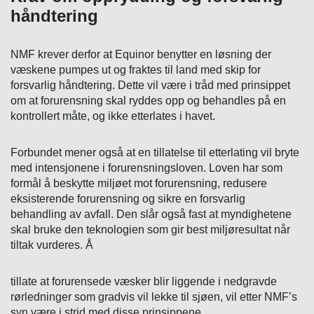
håndtering
NMF krever derfor at Equinor benytter en løsning der
væskene pumpes ut og fraktes til land med skip for
forsvarlig håndtering. Dette vil være i tråd med prinsippet
om at forurensning skal ryddes opp og behandles på en
kontrollert måte, og ikke etterlates i havet.
Forbundet mener også at en tillatelse til etterlating vil bryte
med intensjonene i forurensningsloven. Loven har som
formål å beskytte miljøet mot forurensning, redusere
eksisterende forurensning og sikre en forsvarlig
behandling av avfall. Den slår også fast at myndighetene
skal bruke den teknologien som gir best miljøresultat når
tiltak vurderes. Å
tillate at forurensede væsker blir liggende i nedgravde
rørledninger som gradvis vil lekke til sjøen, vil etter NMF’s
syn være i strid med disse prinsippene.