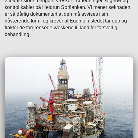
etterlate store mengder væsker i rørledninger, stigerør og
kontrollkabler på Heidrun Sørflanken. Vi mener søknaden
er så dårlig dokumentert at den må avvises i sin
nåværende form, og krever at Equinor i stedet tar opp og
frakter de forurensede væskene til land for forsvarlig
behandling.