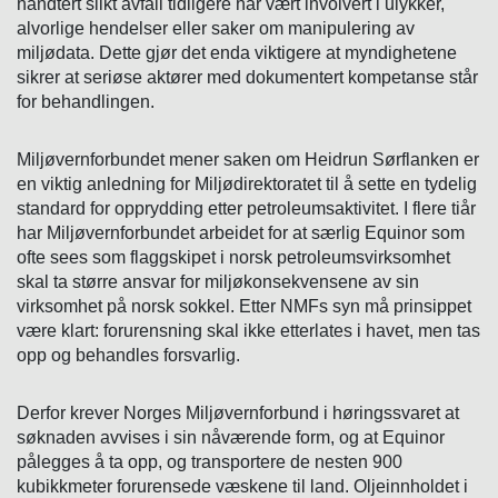
håndtert slikt avfall tidligere har vært involvert i ulykker,
alvorlige hendelser eller saker om manipulering av
miljødata. Dette gjør det enda viktigere at myndighetene
sikrer at seriøse aktører med dokumentert kompetanse står
for behandlingen.
Miljøvernforbundet mener saken om Heidrun Sørflanken er
en viktig anledning for Miljødirektoratet til å sette en tydelig
standard for opprydding etter petroleumsaktivitet. I flere tiår
har Miljøvernforbundet arbeidet for at særlig Equinor som
ofte sees som flaggskipet i norsk petroleumsvirksomhet
skal ta større ansvar for miljøkonsekvensene av sin
virksomhet på norsk sokkel. Etter NMFs syn må prinsippet
være klart: forurensning skal ikke etterlates i havet, men tas
opp og behandles forsvarlig.
Derfor krever Norges Miljøvernforbund i høringssvaret at
søknaden avvises i sin nåværende form, og at Equinor
pålegges å ta opp, og transportere de nesten 900
kubikkmeter forurensede væskene til land. Oljeinnholdet i