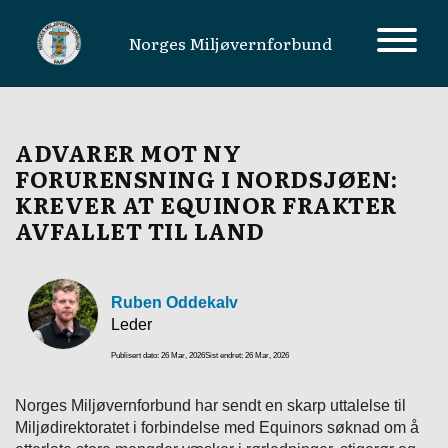
Norges Miljøvernforbund
MAIN NAVIGATION
ADVARER MOT NY
FORURENSNING I NORDSJØEN:
KREVER AT EQUINOR FRAKTER
AVFALLET TIL LAND
Ruben Oddekalv
Leder
Publisert dato: 26 Mar, 2026
Sist endret: 26 Mar, 2026
Norges Miljøvernforbund har sendt en skarp uttalelse til
Miljødirektoratet i forbindelse med Equinors søknad om å