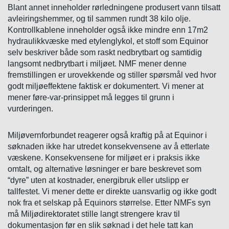
Blant annet inneholder rørledningene produsert vann tilsatt
avleiringshemmer, og til sammen rundt 38 kilo olje.
Kontrollkablene inneholder også ikke mindre enn 17m2
hydraulikkvæske med etylenglykol, et stoff som Equinor
selv beskriver både som raskt nedbrytbart og samtidig
langsomt nedbrytbart i miljøet. NMF mener denne
fremstillingen er urovekkende og stiller spørsmål ved hvor
godt miljøeffektene faktisk er dokumentert. Vi mener at
mener føre-var-prinsippet må legges til grunn i
vurderingen.
Miljøvernforbundet reagerer også kraftig på at Equinor i
søknaden ikke har utredet konsekvensene av å etterlate
væskene. Konsekvensene for miljøet er i praksis ikke
omtalt, og alternative løsninger er bare beskrevet som
“dyre” uten at kostnader, energibruk eller utslipp er
tallfestet. Vi mener dette er direkte uansvarlig og ikke godt
nok fra et selskap på Equinors størrelse. Etter NMFs syn
må Miljødirektoratet stille langt strengere krav til
dokumentasjon før en slik søknad i det hele tatt kan