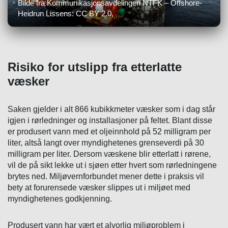
Bilde fra Kommunikasjonsavdelingen NTFK – Offshore-
Heidrun Lissens: CC BY 2.0,
Risiko for utslipp fra etterlatte
væsker
Saken gjelder i alt 866 kubikkmeter væsker som i dag står
igjen i rørledninger og installasjoner på feltet. Blant disse
er produsert vann med et oljeinnhold på 52 milligram per
liter, altså langt over myndighetenes grenseverdi på 30
milligram per liter. Dersom væskene blir etterlatt i rørene,
vil de på sikt lekke ut i sjøen etter hvert som rørledningene
brytes ned. Miljøvernforbundet mener dette i praksis vil
bety at forurensede væsker slippes ut i miljøet med
myndighetenes godkjenning.
Produsert vann har vært et alvorlig miljøproblem i