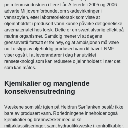
petroleumsindustrien i flere tiår. Allerede i 2005 og 2006
advarte Miljøvernforbundet om skadevirkninger i
vannsøylen, etter laboratorieforsøk som viste at
oljeinnholdet i produsert vann kunne påvirke det genetiske
arvematerialet hos torsk. Dette er en svært alvorlig effekt på
marine organismer. Samtidig mener vi at dagens
grenseverdi fortsatt er for høy, og at ambisjonen må være
null utslipp av oljeholdig produsert vann til havet. NMF
viser også til at leverandører i dag har utviklet
renseteknologi som kan redusere oljeinnholdet til nær det
som kan måles.
Kjemikalier og manglende
konsekvensutredning
Væskene som står igjen på Heidrun Sørflanken består ikke
bare av produsert vann. Rørledningene inneholder også
kjemikalier og brønnvæsker med ulike
miljøklassifiseringer, samt hydraulikkvæske i kontrollkabler.