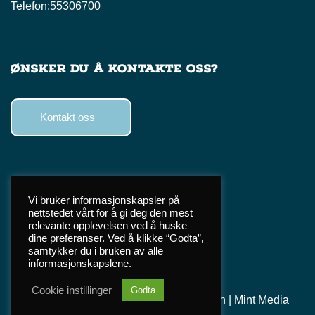
Telefon:
55306700
Ønsker du å kontakte oss?
Kontakt oss
Følg oss
Vi bruker informasjonskapsler på
nettstedet vårt for å gi deg den mest
Facebook
relevante opplevelsen ved å huske
Instagram
dine preferanser. Ved å klikke “Godta”,
samtykker du i bruken av alle
TikTok
informasjonskapslene.
Cookie instillinger
Godta
©
2026 Norges
Personvern
|
Mint Media