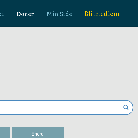
Bli medlem
kt
Doner
Min Side
Energi