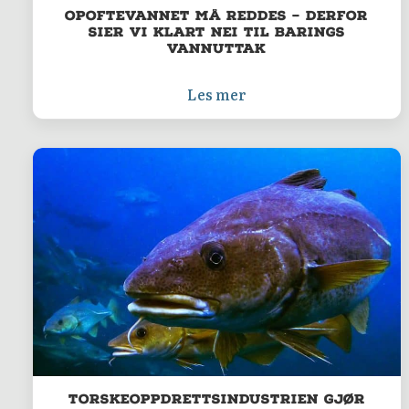
Opoftevannet må reddes – derfor
sier vi klart nei til Barings
vannuttak
Les mer
Torskeoppdrettsindustrien gjør