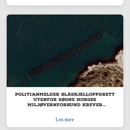
Politianmelder blåskjelloppdrett
utenfor Søgne Norges
Miljøvernforbund krever
strakstiltak mot alvorlig marin
forsøpling
Les mer