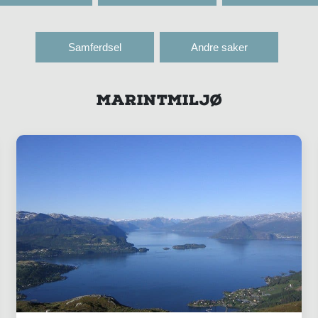
Samferdsel
Andre saker
MARINTMILJØ