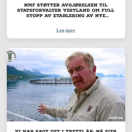
NMF støtter avgjørelsen til
Statsforvalter Vestland om full
stopp av etablering av nye
oppdrettsanlegg i
Hardangerfjorden.
Les mer
Vi har sagt det i tretti år: Nå sier