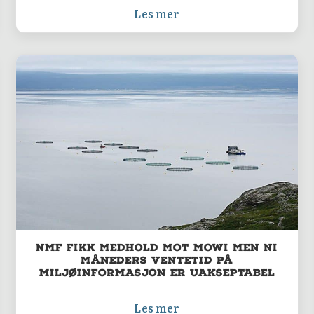
Les mer
NMF fikk medhold mot MOWI men ni
måneders ventetid på
miljøinformasjon er uakseptabel
Les mer