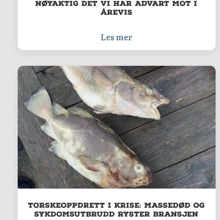
nøyaktig det vi har advart mot i
årevis
Les mer
Torskeoppdrett i krise: Massedød og
sykdomsutbrudd ryster bransjen