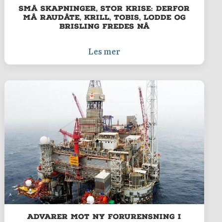
Små skapninger, stor krise: Derfor
må raudåte, krill, tobis, lodde og
brisling fredes nå
Les mer
Advarer mot ny forurensning i