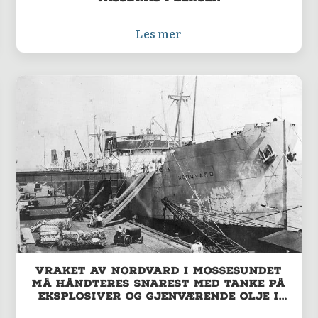
Les mer
Vraket av Nordvard i Mossesundet
må håndteres snarest med tanke på
eksplosiver og gjenværende olje i
vraket