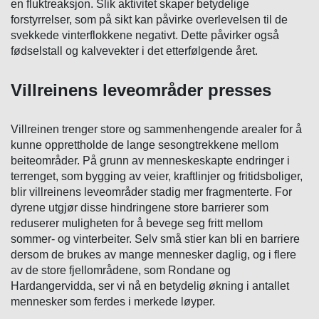
en fluktreaksjon. Slik aktivitet skaper betydelige
forstyrrelser, som på sikt kan påvirke overlevelsen til de
svekkede vinterflokkene negativt. Dette påvirker også
fødselstall og kalvevekter i det etterfølgende året.
Villreinens leveområder presses
Villreinen trenger store og sammenhengende arealer for å
kunne opprettholde de lange sesongtrekkene mellom
beiteområder. På grunn av menneskeskapte endringer i
terrenget, som bygging av veier, kraftlinjer og fritidsboliger,
blir villreinens leveområder stadig mer fragmenterte. For
dyrene utgjør disse hindringene store barrierer som
reduserer muligheten for å bevege seg fritt mellom
sommer- og vinterbeiter. Selv små stier kan bli en barriere
dersom de brukes av mange mennesker daglig, og i flere
av de store fjellområdene, som Rondane og
Hardangervidda, ser vi nå en betydelig økning i antallet
mennesker som ferdes i merkede løyper.