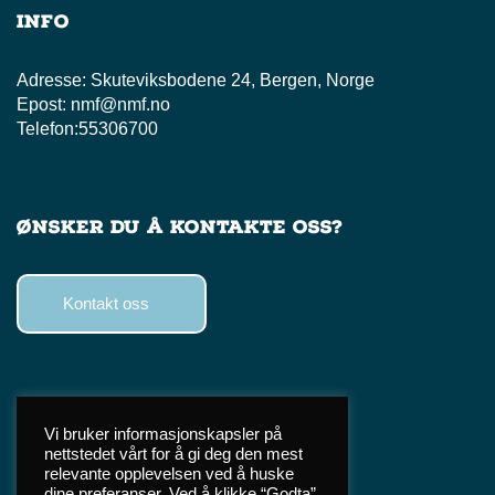
Info
Adresse:
Skuteviksbodene 24, Bergen, Norge
Epost:
nmf@nmf.no
Telefon:
55306700
Ønsker du å kontakte oss?
Kontakt oss
Følg oss
Vi bruker informasjonskapsler på
nettstedet vårt for å gi deg den mest
Facebook
relevante opplevelsen ved å huske
Instagram
dine preferanser. Ved å klikke “Godta”,