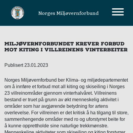
Norges Miljøvernforbund
MAIN NAVIGATION
MILJØVERNFORBUNDET KREVER FORBUD
MOT KITING I VILLREINENS VINTERBEITER
Publisert 23.01.2023
Norges Miljøvernforbund ber Klima- og miljødepartementet
om å innføre et forbud mot all kiting og skiseiling i Norges
23 villreinområder gjennom vinterhalvåret. Villreinens
bestand er truet på grunn av økt menneskelig aktivitet i
områder som har avgjørende betydning for artens
overlevelse. For villreinen er det kritisk å ha tilgang til store,
sammenhengende områder med ro og uforstyrret beite for
å kunne opprettholde sine naturlige trekkmønstre.
Menneskelige aktiviteter som skiseiling og kiting forstyrrer