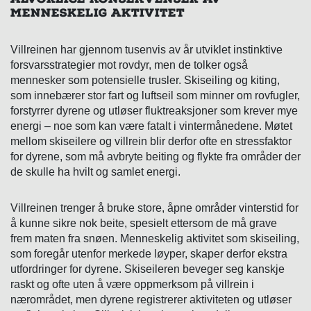
ALVORLIGE KONSEKVENSER AV
MENNESKELIG AKTIVITET
Villreinen har gjennom tusenvis av år utviklet instinktive
forsvarsstrategier mot rovdyr, men de tolker også
mennesker som potensielle trusler. Skiseiling og kiting,
som innebærer stor fart og luftseil som minner om rovfugler,
forstyrrer dyrene og utløser fluktreaksjoner som krever mye
energi – noe som kan være fatalt i vintermånedene. Møtet
mellom skiseilere og villrein blir derfor ofte en stressfaktor
for dyrene, som må avbryte beiting og flykte fra områder der
de skulle ha hvilt og samlet energi.
Villreinen trenger å bruke store, åpne områder vinterstid for
å kunne sikre nok beite, spesielt ettersom de må grave
frem maten fra snøen. Menneskelig aktivitet som skiseiling,
som foregår utenfor merkede løyper, skaper derfor ekstra
utfordringer for dyrene. Skiseileren beveger seg kanskje
raskt og ofte uten å være oppmerksom på villrein i
nærområdet, men dyrene registrerer aktiviteten og utløser