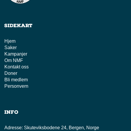
Ingen sensitiv personlig informasjon lagres av
disse tredjepartene.
Sidekart
Hjem
Saker
Kampanjer
Om NMF
Kontakt oss
Doner
Bli medlem
Personvern
Info
Adresse:
Skuteviksbodene 24, Bergen, Norge