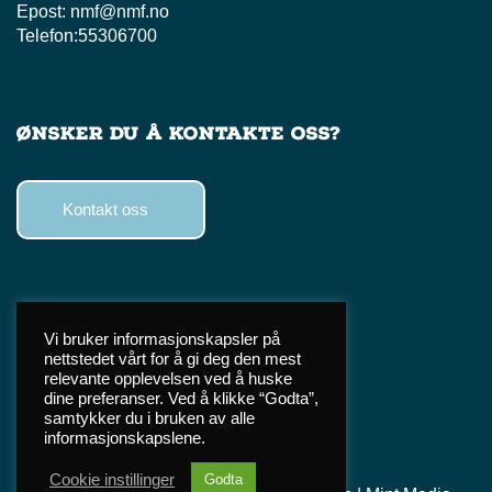
Epost:
nmf@nmf.no
Telefon:
55306700
Ønsker du å kontakte oss?
Kontakt oss
Følg oss
Vi bruker informasjonskapsler på
nettstedet vårt for å gi deg den mest
Facebook
relevante opplevelsen ved å huske
Instagram
dine preferanser. Ved å klikke “Godta”,
samtykker du i bruken av alle
TikTok
informasjonskapslene.
Cookie instillinger
Godta