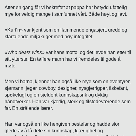
Atter en gang får vi bekreftet at pappa har betydd ufattelig
mye for veldig mange i samfunnet vårt. Både høyt og lavt.
«Kurt’n» var kjent som en flammende engasjert, uredd og
klartalende miljøkriger med høy integritet.
«Who dears wins»
var hans motto, og det levde han etter til
sitt ytterste. En tøffere mann har vi fremdeles til gode å
møte.
Men vi barna, kjenner han også like mye som en eventyrer,
sjømann, jeger, cowboy, designer, nysgjerrigper, fiskefant,
spøkefugl og en sjeldent kunnskapsrik og dyktig
håndtverker. Han var kjærlig, sterk og tilstedeværende som
far. En strålende lærer.
Han var også en like hengiven bestefar og hadde stor
glede av å få dele sin kunnskap, kjærlighet og