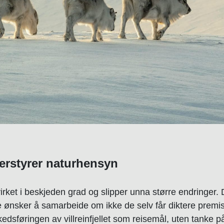
erstyrer
naturhensyn
virket i beskjeden grad og slipper unna større endringer. De
ke ønsker å samarbeide om ikke de selv får diktere premi
dsføringen av villreinfjellet som reisemål, uten tanke på