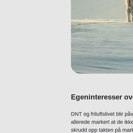
Egeninteresser
ov
DNT og friluftslivet blir på
allerede markert at de ik
skrudd opp takten på marke