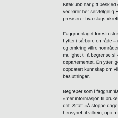
Kiteklubb har gitt beskjed 
vedrører her selvfølgeli
presiserer hva slags «kref
Faggrunnlaget foreslo stren
hytter i sårbare område – 
og omkring villreinområd
mulighet til å begrense sl
departementet. En ytterlig
oppdatert kunnskap om villr
beslutninger.
Begreper som i faggrunnlag
«mer informasjon til bruk
det. Sitat: «Å stoppe dagens
hensynet til villrein, opp