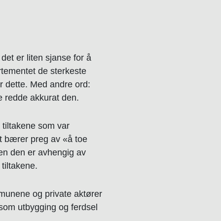
et er liten sjanse for å
rtementet de sterkeste
or dette. Med andre ord:
lle redde akkurat den.
 tiltakene som var
et bærer preg av «å toe
uren den er avhengig av
tiltakene.
ommunene og private aktører
 som utbygging og ferdsel