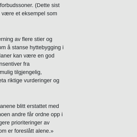
 forbudssoner. (Dette sist
 å være et eksempel som
rning av flere stier og
 om å stanse hyttebygging i
laner kan være en god
nsentiver fra
ulig tilgjengelig,
eta riktige vurderinger og
anene blitt erstattet med
noen andre får ordne opp i
gere prioriteringer av
om er foreslått alene.»