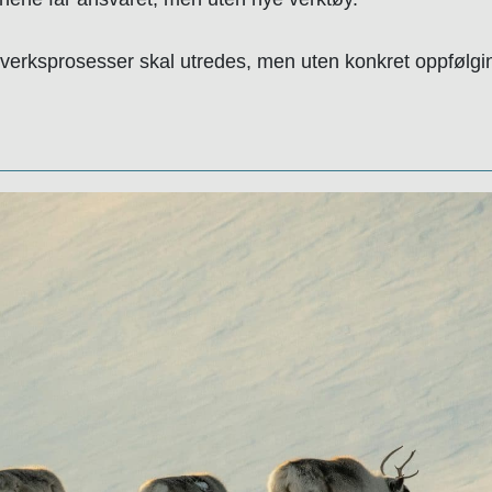
lverksprosesser skal utredes, men uten konkret oppfølging r