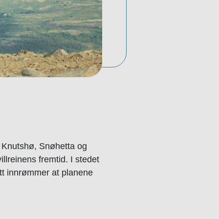
e Knutshø, Snøhetta og
llreinens fremtid. I stedet
ett innrømmer at planene