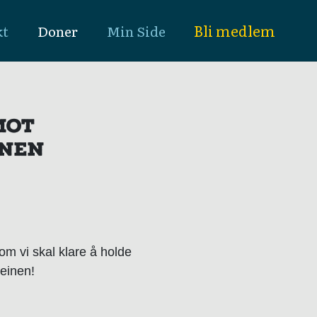
Bli medlem
kt
Doner
Min Side
MOT
INEN
 om vi skal klare å holde
reinen!