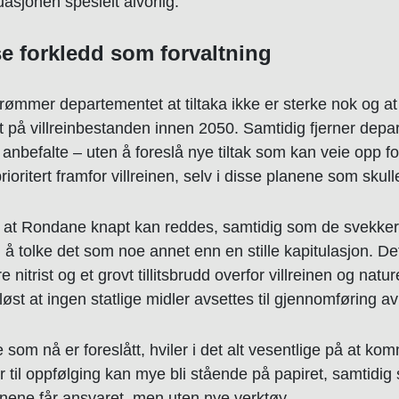
asjonen spesielt alvorlig.
se forkledd som forvaltning
mmer departementet at tiltaka ikke er sterke nok og at d
t på villreinbestanden innen 2050. Samtidig fjerner depa
anbefalte – uten å foreslå nye tiltak som kan veie opp f
prioritert framfor villreinen, selv i disse planene som sku
r at Rondane knapt kan reddes, samtidig som de svekker
ig å tolke det som noe annet enn en stille kapitulasjon. D
 nitrist og et grovt tillitsbrudd overfor villreinen og nat
øst at ingen statlige midler avsettes til gjennomføring av 
e som nå er foreslått, hviler i det alt vesentlige på at k
 til oppfølging kan mye bli stående på papiret, samtidig
nene får ansvaret, men uten nye verktøy.