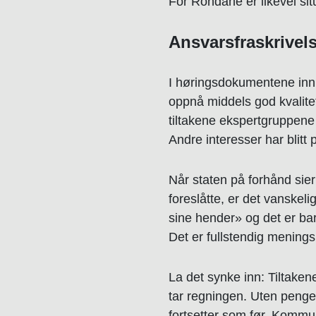
For Rondane er likevel situ
Ansvarsfraskrivel
I høringsdokumentene innrø
oppnå middels god kvalite
tiltakene ekspertgruppene 
Andre interesser har blitt 
Når staten på forhånd sie
foreslåtte, er det vanskel
sine hender» og det er bare
Det er fullstendig meningsl
La det synke inn: Tiltaken
tar regningen. Uten penger
fortsetter som før. Kommu