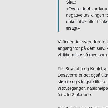
Sitat:
«Overordnet vurderer d
negative utviklingen 
enkelttiltak eller tilta
tilsagt»
Vi finner det svært foruro
engang tror på dem selv. 
vil ikke miste så mye som e
For Snøhetta og Knutshø er
Dessverre er det også tilt
største og viktigste tilt
viltoverganger, nasjonalpar
for alle 3 planene.