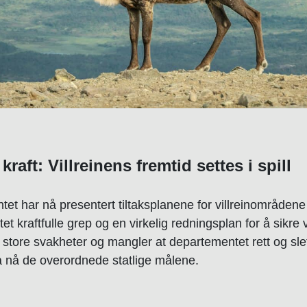
kraft: Villreinens fremtid settes i spill
tet har nå presentert tiltaksplanene for villreinområden
 kraftfulle grep og en virkelig redningsplan for å sikre vi
å store svakheter og mangler at departementet rett og sl
l å nå de overordnede statlige målene.