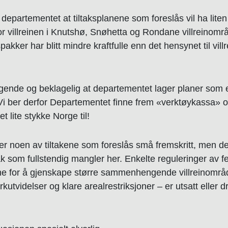
epartementet at tiltaksplanene som foreslås vil ha liten
for villreinen i Knutshø, Snøhetta og Rondane villreinom
kspakker har blitt mindre kraftfulle enn det hensynet til villr
ligende og beklagelig at departementet lager planer som 
Vi ber derfor Departementet finne frem «verktøykassa» og
t lite stykke Norge til!
 noen av tiltakene som foreslås små fremskritt, men de 
ak som fullstendig mangler her. Enkelte reguleringer av f
akene for å gjenskape større sammenhengende villreinområ
kutvidelser og klare arealrestriksjoner – er utsatt eller dr