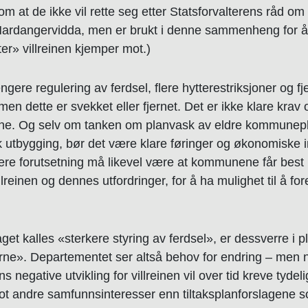
om at de ikke vil rette seg etter Statsforvalterens råd om
g Hardangervidda, men er brukt i denne sammenheng for
ter» villreinen kjemper mot.)
gere regulering av ferdsel, flere hytterestriksjoner og fje
men dette er svekket eller fjernet. Det er ikke klare krav
ene. Og selv om tanken om planvask av eldre kommunep
ik utbygging, bør det være klare føringer og økonomiske i
ere forutsetning må likevel være at kommunene får best m
einen og dennes utfordringer, for å ha mulighet til å for
et kalles «sterkere styring av ferdsel», er dessverre i pl
erne». Departementet ser altså behov for endring – men 
 negative utvikling for villreinen vil over tid kreve tydeli
 mot andre samfunnsinteresser enn tiltaksplanforslagene s