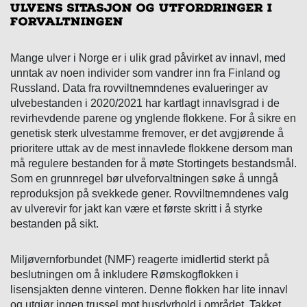
Ulvens sitasjon og utfordringer i
forvaltningen
Mange ulver i Norge er i ulik grad påvirket av innavl, med
unntak av noen individer som vandrer inn fra Finland og
Russland. Data fra rovviltnemndenes evalueringer av
ulvebestanden i 2020/2021 har kartlagt innavlsgrad i de
revirhevdende parene og ynglende flokkene. For å sikre en
genetisk sterk ulvestamme fremover, er det avgjørende å
prioritere uttak av de mest innavlede flokkene dersom man
må regulere bestanden for å møte Stortingets bestandsmål.
Som en grunnregel bør ulveforvaltningen søke å unngå
reproduksjon på svekkede gener. Rovviltnemndenes valg
av ulverevir for jakt kan være et første skritt i å styrke
bestanden på sikt.
Miljøvernforbundet (NMF) reagerte imidlertid sterkt på
beslutningen om å inkludere Rømskogflokken i
lisensjakten denne vinteren. Denne flokken har lite innavl
og utgjør ingen trussel mot husdyrhold i området. Takket