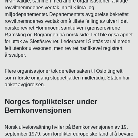
NMF valgte, sammen med andre organisasjoner, å klage
rovviltnemndenes vedtak inn til Klima- og
miljødepartementet. Departementets avgjørelse bekreftet
rovviltnemndenes vedtak om å tillate felling av ulver i det
norske reviret Hornmoen, samt ulver i grenserevirene
Rømskog og Bograngen på norsk side. Det ble også åpnet
for uttak av Slettåsreviret. Lederparet i Slettås var allerede
felt utenfor ulvesonen, men reviret har likevel registrert
årsvalper.
Flere organisasjoner tok deretter saken til Oslo tingrett,
som i første omgang stoppet jakten midlertidig. Staten har
anket avgjørelsen.
Norges forpliktelser under
Bernkonvensjonen
Norsk ulveforvaltning hviler på Bernkonvensjonen av 19.
september 1979, som forplikter europeiske land til å bevare