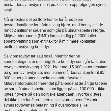
bestander av rovdyr, men i praksis kan oppfølgingen synes
svak.
Nå arbeides det på flere fronter for å redusere
bestandsmålene for både ulv og bjørn, med hensyn til de
rundt 2 millioner sauene som går på utmarksbeite i Norge.
Miljøvernforbundet (NMF) foreslo tidlig på 2000-tallet
soneforvaltning som et tiltak for å minimere konflikter
mellom rovdyr og beitedyr.
Selv om rovdyr tar sau også innenfor denne
sonestrategien, er det langt flere beitedyr som går tapt uten
rovdyrs medvirkning. I 2021 ble rundt 15 000 sauer erstattet
på grunn av rovdyrtap, men samme år forsvant omtrent 85
000 sauer på utmarksbeite av andre årsaker.
Miljøvernforbundet finner det påfallende at de årlige tapene
av sau på utmarksbeite – som ligger på ca. 100 000 – ikke
løftes høyere på den politiske agendaen. Hvorfor gjøres
det ikke mer for å redusere disse store tapene? Hvorfor
synes rovdyrenes belastning å overskygge slike
omfattende dyrelidelser?