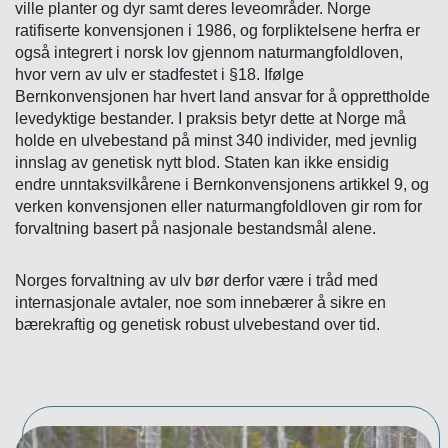
ville planter og dyr samt deres leveområder. Norge
ratifiserte konvensjonen i 1986, og forpliktelsene herfra er
også integrert i norsk lov gjennom naturmangfoldloven,
hvor vern av ulv er stadfestet i §18. Ifølge
Bernkonvensjonen har hvert land ansvar for å opprettholde
levedyktige bestander. I praksis betyr dette at Norge må
holde en ulvebestand på minst 340 individer, med jevnlig
innslag av genetisk nytt blod. Staten kan ikke ensidig
endre unntaksvilkårene i Bernkonvensjonens artikkel 9, og
verken konvensjonen eller naturmangfoldloven gir rom for
forvaltning basert på nasjonale bestandsmål alene.
Norges forvaltning av ulv bør derfor være i tråd med
internasjonale avtaler, noe som innebærer å sikre en
bærekraftig og genetisk robust ulvebestand over tid.