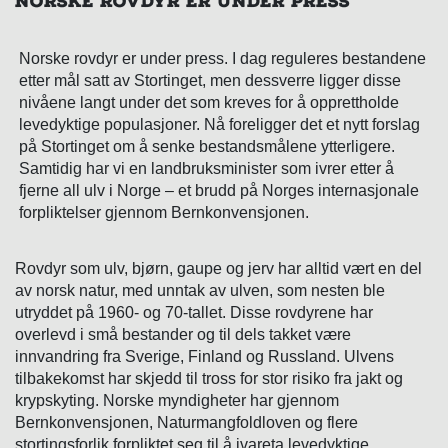
NORSKE ROVDYR ER UNDER PRESS
Norske rovdyr er under press. I dag reguleres bestandene
etter mål satt av Stortinget, men dessverre ligger disse
nivåene langt under det som kreves for å opprettholde
levedyktige populasjoner. Nå foreligger det et nytt forslag
på Stortinget om å senke bestandsmålene ytterligere.
Samtidig har vi en landbruksminister som ivrer etter å
fjerne all ulv i Norge – et brudd på Norges internasjonale
forpliktelser gjennom Bernkonvensjonen.
Rovdyr som ulv, bjørn, gaupe og jerv har alltid vært en del
av norsk natur, med unntak av ulven, som nesten ble
utryddet på 1960- og 70-tallet. Disse rovdyrene har
overlevd i små bestander og til dels takket være
innvandring fra Sverige, Finland og Russland. Ulvens
tilbakekomst har skjedd til tross for stor risiko fra jakt og
krypskyting. Norske myndigheter har gjennom
Bernkonvensjonen, Naturmangfoldloven og flere
stortingsforlik forpliktet seg til å ivareta levedyktige