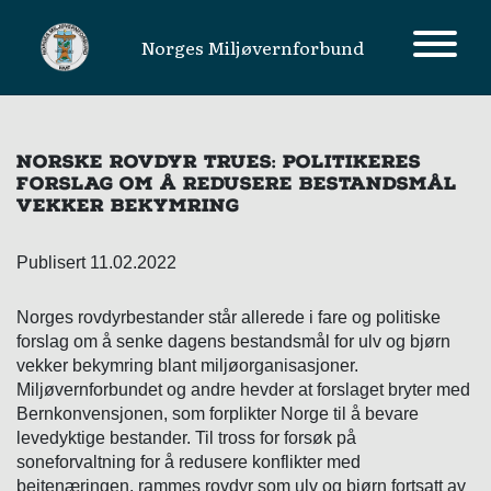
Norges Miljøvernforbund
MAIN NAVIGATION
NORSKE ROVDYR TRUES: POLITIKERES
FORSLAG OM Å REDUSERE BESTANDSMÅL
VEKKER BEKYMRING
Publisert 11.02.2022
Norges rovdyrbestander står allerede i fare og politiske
forslag om å senke dagens bestandsmål for ulv og bjørn
vekker bekymring blant miljøorganisasjoner.
Miljøvernforbundet og andre hevder at forslaget bryter med
Bernkonvensjonen, som forplikter Norge til å bevare
levedyktige bestander. Til tross for forsøk på
soneforvaltning for å redusere konflikter med
beitenæringen, rammes rovdyr som ulv og bjørn fortsatt av