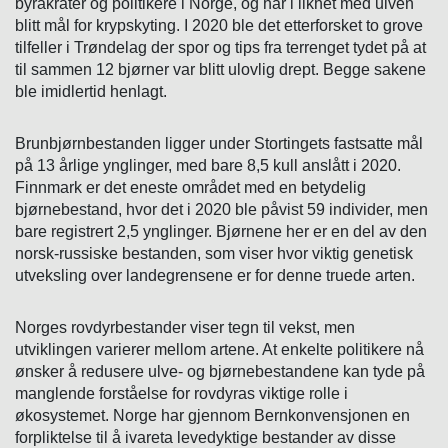
byråkrater og politikere i Norge, og har i likhet med ulven
blitt mål for krypskyting. I 2020 ble det etterforsket to grove
tilfeller i Trøndelag der spor og tips fra terrenget tydet på at
til sammen 12 bjørner var blitt ulovlig drept. Begge sakene
ble imidlertid henlagt.
Brunbjørnbestanden ligger under Stortingets fastsatte mål
på 13 årlige ynglinger, med bare 8,5 kull anslått i 2020.
Finnmark er det eneste området med en betydelig
bjørnebestand, hvor det i 2020 ble påvist 59 individer, men
bare registrert 2,5 ynglinger. Bjørnene her er en del av den
norsk-russiske bestanden, som viser hvor viktig genetisk
utveksling over landegrensene er for denne truede arten.
Norges rovdyrbestander viser tegn til vekst, men
utviklingen varierer mellom artene. At enkelte politikere nå
ønsker å redusere ulve- og bjørnebestandene kan tyde på
manglende forståelse for rovdyras viktige rolle i
økosystemet. Norge har gjennom Bernkonvensjonen en
forpliktelse til å ivareta levedyktige bestander av disse