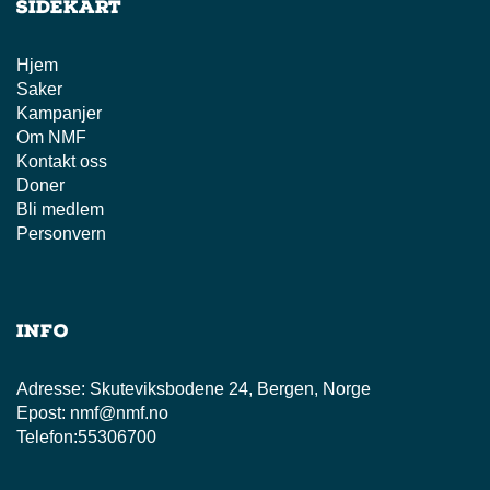
Sidekart
Hjem
Saker
Kampanjer
Om NMF
Kontakt oss
Doner
Bli medlem
Personvern
Info
Adresse:
Skuteviksbodene 24, Bergen, Norge
Epost:
nmf@nmf.no
Telefon:
55306700