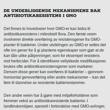
DE UNDERLIGGENDE MEKANISMENE BAK
ANTIBIOTIKARESISTENS I GMO
Det finnes to hovedveier hvor GMO-er kan bidra til
antibiotikaresistens i mikrobiell flora. Den første veien
involverer direkte overføring av resistensgener fra GMO-
planter til bakterier. Under utviklingen av GMO-er settes det
ofte inn gener for å gi plantene egenskaper som gjør at de
kan tåle ulike påkjenninger, som for eksempel resistens
mot herbicider. For å identifisere vellykkede modifikasjoner,
brukes ofte antibiotikaresistensgener som markører.
Dersom disse gener kan overføres til bakterier – gjennom
horisontal genoverføring eller andre mekanismer – kan det
føre til dannelse av resistente bakteriestammer.
Den andre veien har å gjøre med miljøforholdene som
fremmer vekst av antibiotikaresistente bakterier. I
landbruksmiljøer, spesielt i forbindelse med GMO-avlinger,