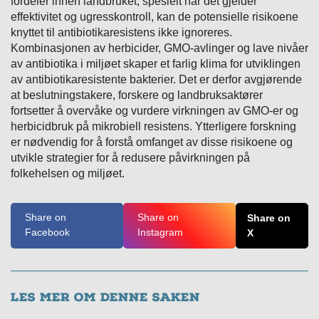
fordeler innen landbruket, spesielt når det gjelder
effektivitet og ugresskontroll, kan de potensielle risikoene
knyttet til antibiotikaresistens ikke ignoreres.
Kombinasjonen av herbicider, GMO-avlinger og lave nivåer
av antibiotika i miljøet skaper et farlig klima for utviklingen
av antibiotikaresistente bakterier. Det er derfor avgjørende
at beslutningstakere, forskere og landbruksaktører
fortsetter å overvåke og vurdere virkningen av GMO-er og
herbicidbruk på mikrobiell resistens. Ytterligere forskning
er nødvendig for å forstå omfanget av disse risikoene og
utvikle strategier for å redusere påvirkningen på
folkehelsen og miljøet.
Share on
Share on
Share on
Facebook
Instagram
X
Les mer om denne saken