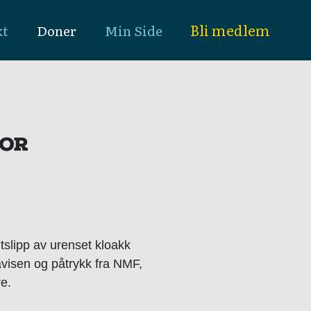
Bli medlem
kt
Doner
Min Side
FOR
slipp av urenset kloakk
eavisen og påtrykk fra NMF,
e.