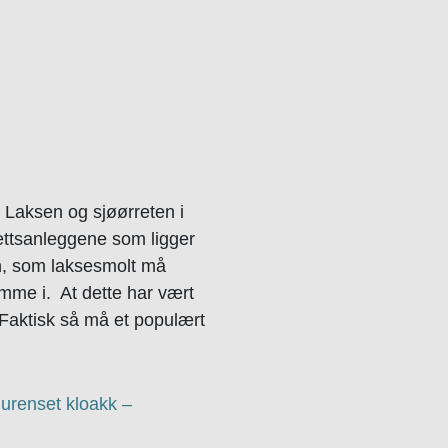
. Laksen og sjøørreten i
rettsanleggene som ligger
en, som laksesmolt må
mme i. At dette har vært
. Faktisk så må et populært
 urenset kloakk –