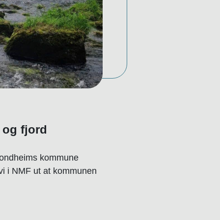
 og fjord
a Trondheims kommune
t vi i NMF ut at kommunen