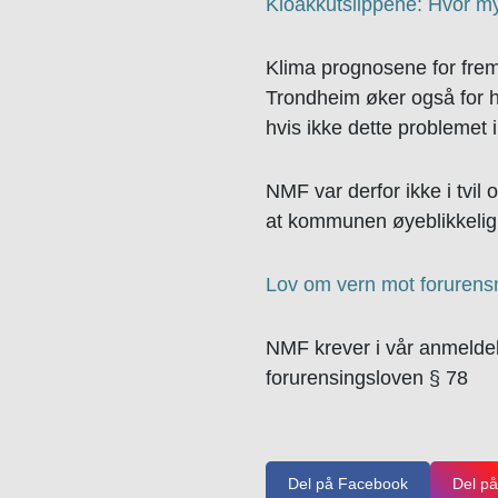
Kloakkutslippene: Hvor my
Klima prognosene for fremt
Trondheim øker også for hve
hvis ikke dette problemet 
NMF var derfor ikke i tvil
at kommunen øyeblikkelig r
Lov om vern mot forurensn
NMF krever i vår anmeldels
forurensingsloven § 78
Del på Facebook
Del på