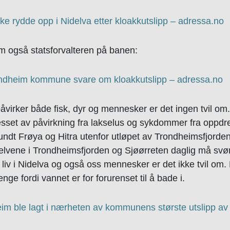
e rydde opp i Nidelva etter kloakkutslipp – adressa.no
m også statsforvalteren på banen:
rondheim kommune svare om kloakkutslipp – adressa.no
påvirker både fisk, dyr og mennesker er det ingen tvil om
resset av påvirkning fra lakselus og sykdommer fra oppd
undt Frøya og Hitra utenfor utløpet av Trondheimsfjord
a elvene i Trondheimsfjorden og Sjøørreten daglig må svø
v liv i Nidelva og også oss mennesker er det ikke tvil om
nge fordi vannet er for forurenset til å bade i.
im ble lagt i nærheten av kommunens største utslipp av