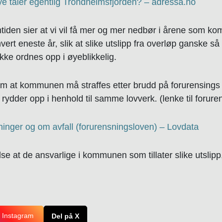
e tåler egentlig Trondheimsfjorden? – adressa.no
iden sier at vi vil få mer og mer nedbør i årene som kom
rt eneste år, slik at slike utslipp fra overløp ganske så s
ikke ordnes opp i øyeblikkelig.
 om at kommunen må straffes etter brudd på forurensings 
ydder opp i henhold til samme lovverk. (lenke til forure
inger og om avfall (forurensningsloven) – Lovdata
e at de ansvarlige i kommunen som tillater slike utslipp, 
 Instagram
Del på X