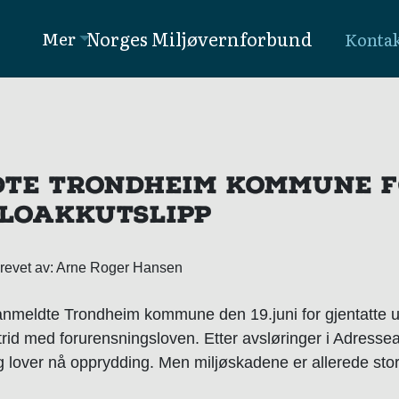
Norges Miljøvernforbund
Mer
Konta
TE TRONDHEIM KOMMUNE 
KLOAKKUTSLIPP
krevet av: Arne Roger Hansen
nmeldte Trondheim kommune den 19.juni for gjentatte ut
 strid med forurensningsloven. Etter avsløringer i Adress
lover nå opprydding. Men miljøskadene er allerede stor