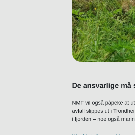
De ansvarlige må s
NMF vil også påpeke at ut
avfall slippes ut i Trondhe
i fjorden – noe også marin