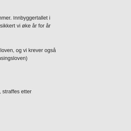
mer. Innbyggertallet i
ikkert vi øke år for år
loven, og vi krever også
nsingsloven)
straffes etter