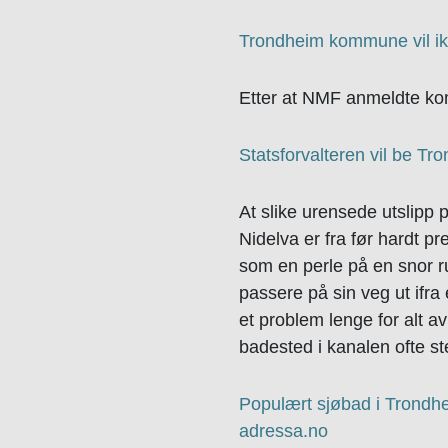
Trondheim kommune vil ikk
Etter at NMF anmeldte ko
Statsforvalteren vil be T
At slike urensede utslipp 
Nidelva er fra før hardt p
som en perle på en snor r
passere på sin veg ut ifr
et problem lenge for alt a
badested i kanalen ofte ste
Populært sjøbad i Trondhe
adressa.no