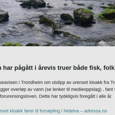
har pågått i årevis truer både fisk, folk
esseavisen i Trondheim om utslipp av urenset kloakk fr
igger overløp av vann (se lenker til medieoppslag) , fan
 forurensingsloven. Dette har tydeligvis foregått i alle år.
et kloakk fører til forsøpling i Nidelva – adressa.no