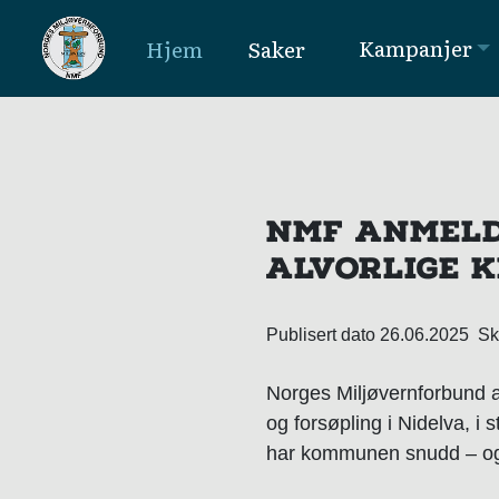
Kampanjer
Hjem
Saker
MAIN NAVIGATION
NMF ANMELD
ALVORLIGE 
Publisert dato 26.06.2025 S
Norges Miljøvernforbund a
og forsøpling i Nidelva, i
har kommunen snudd – og 