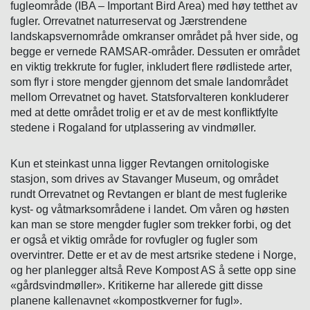
fugleområde (IBA – Important Bird Area) med høy tetthet av
fugler. Orrevatnet naturreservat og Jærstrendene
landskapsvernområde omkranser området på hver side, og
begge er vernede RAMSAR-områder. Dessuten er området
en viktig trekkrute for fugler, inkludert flere rødlistede arter,
som flyr i store mengder gjennom det smale landområdet
mellom Orrevatnet og havet. Statsforvalteren konkluderer
med at dette området trolig er et av de mest konfliktfylte
stedene i Rogaland for utplassering av vindmøller.
Kun et steinkast unna ligger Revtangen ornitologiske
stasjon, som drives av Stavanger Museum, og området
rundt Orrevatnet og Revtangen er blant de mest fuglerike
kyst- og våtmarksområdene i landet. Om våren og høsten
kan man se store mengder fugler som trekker forbi, og det
er også et viktig område for rovfugler og fugler som
overvintrer. Dette er et av de mest artsrike stedene i Norge,
og her planlegger altså Reve Kompost AS å sette opp sine
«gårdsvindmøller». Kritikerne har allerede gitt disse
planene kallenavnet «kompostkverner for fugl».