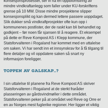
konsesjonsprosesser, ser vi nå en oppblomstring av
mindre vindkraftanlegg som faller under KU-forskriftens
grense på 10 MW. Disse mindre prosjektene slipper
konsesjonsplikt og kan dermed lettere passere uoppdaget.
Slik dukker små vindkraftprosjekter ofte kun opp i
kommunenes postlister, der de raskt kan bli behandlet og
godkjent – før noen får sjansen til å reagere. Et eksempel
på dette er Reve Kompost AS i Klepp kommune, der
Statsforvalteren i Rogaland har kommet med en uttalelse
om saken. Vi har sendt inn et innsynskrav for å få tilgang til
flere detaljer og vil oppdatere saken så snart ny
informasjon foreligger.
Toppen av galskap..?
I sin uttalelse til planene fra Reve Kompost AS skriver
Statsforvalteren i Rogaland at de sterkt fraråder
plasseringen av gårdsvindmøller i dette området.
Statsforvalteren peker på at området ved Reve og Orre er
en av Norges mest fuglerike regioner. Her ligger et viktig