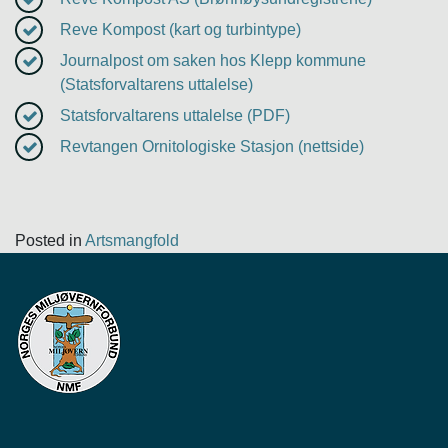
Reve Kompost (kart og turbintype)
Journalpost om saken ho
s
Klepp kommune
(Statsforvaltarens uttalelse)
Statsforvaltarens uttalelse (PDF)
Revtangen Ornitologiske Stasjon (nettside)
Posted in
Artsmangfold