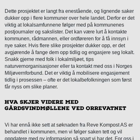
Dette prosjektet er langt fra enestående, og lignende saker
dukker opp i flere kommuner over hele landet. Derfor er det
viktig at lokalsamfunnene følger med på kommunenes
postjournaler og sakslister. Det kan være lurt å kontakte
kommunen, rådmannen, eller ordføreren for å få innsyn i
nye saker. Hvis flere slike prosjekter dukker opp, er det
avgjørende å fange dem opp tidlig og engasjere seg lokalt.
Snakk gjerne med folk i lokalmiljøet, tips
naturvernorganisasjoner eller ta kontakt med oss i Norges
Miljøvernforbund. Det er viktig å mobilisere engasjement
tidlig i prosessen – ofte er det lokalbefolkningen som først
får nyss om slike planer.
Hva skjer videre med
gårdsvindmøllene ved Orrevatnet
Vi har ennå ikke sett at søknaden fra Reve Kompost AS er
behandlet i kommunen, men vi følger saken tett og vil
oppdatere med ny informasjon så snart vi har det. For oss i