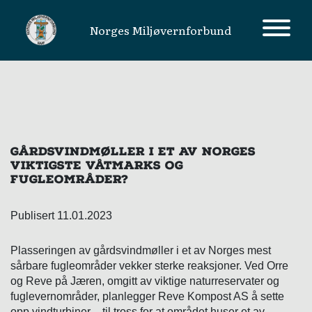
Norges Miljøvernforbund
MAIN NAVIGATION
GÅRDSVINDMØLLER I ET AV NORGES
VIKTIGSTE VÅTMARKS OG
FUGLEOMRÅDER?
Publisert 11.01.2023
Plasseringen av gårdsvindmøller i et av Norges mest
sårbare fugleområder vekker sterke reaksjoner. Ved Orre
og Reve på Jæren, omgitt av viktige naturreservater og
fuglevernområder, planlegger Reve Kompost AS å sette
opp vindturbiner – til tross for at området huser et av