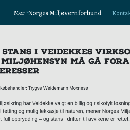
Norges Miljøvernforbund
Mer
Konta
 STANS I VEIDEKKES VIRKS
 MILJØHENSYN MÅ GÅ FOR
TERESSER
Saksbehandler: Trygve Weidemann Moxness
miljøsikring har Veidekke valgt en billig og risikofylt løsnin
tetting og mulig lekkasje til naturen, mener Norges Milj
full opprydding – og stans i driften til avvikene er rettet.