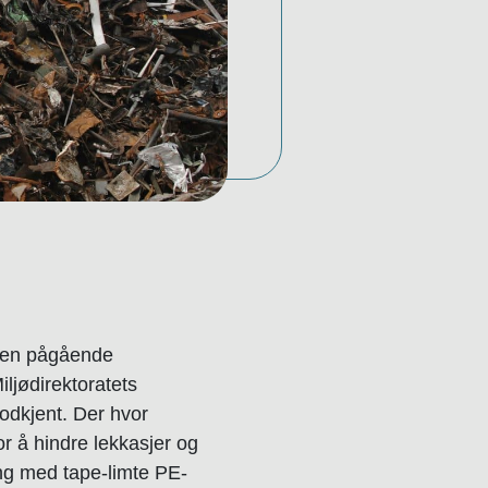
 den pågående
ljødirektoratets
odkjent. Der hvor
r å hindre lekkasjer og
ing med tape-limte PE-