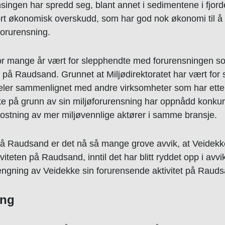
singen har spredd seg, blant annet i sedimentene i fjord
ort økonomisk overskudd, som har god nok økonomi til å 
orurensning.
lt for mange år vært for slepphendte med forurensningen 
 på Raudsand. Grunnet at Miljødirektoratet har vært for
ler sammenlignet med andre virksomheter som har etterl
ke på grunn av sin miljøforurensning har oppnådd konkur
kostning av mer miljøvennlige aktører i samme bransje.
på Raudsand er det nå så mange grove avvik, at Veidekk
iteten på Raudsand, inntil det har blitt ryddet opp i avv
tengning av Veidekke sin forurensende aktivitet på Raud
ing