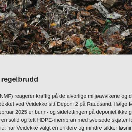
g regelbrudd
NMF) reagerer kraftig på de alvorlige miljøavvikene og
ekket ved Veidekke sitt Deponi 2 på Raudsand. Ifølge Mi
ebruar 2025 er bunn- og sidetettingen på deponiet ikke g
v en solid og tett HDPE-membran med sveisede skjøter fo
ene, har Veidekke valgt en enklere og mindre sikker løsn