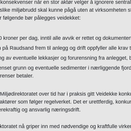
onsekvenser når en stor aktør velger å ignorere sentrale 
 slike miljøbrudd skal kunne pågå uten at virksomheten s
ner følgende bør pålegges veidekket:
0 kroner
per dag, inntil alle avvik er rettet og dokumentert
en på Raudsand
frem til anlegg og drift oppfyller alle krav t
ng
av eventuelle lekkasjer og forurensning fra anlegget, 
enset grunn og eventuelle sedimenter i nærliggende fjo
renser betaler.
iljødirektoratet over tid har i praksis gitt Veidekke konk
tører som følger regelverket. Det er urettferdig, konkur
ekraftig og ansvarlig næringsdrift.
ktoratet nå griper inn med nødvendige og kraftfulle virke