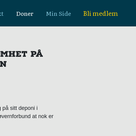
Bli medlem
kt
Doner
Min Side
OMHET PÅ
AN
g på sitt deponi i
øvernforbund at nok er