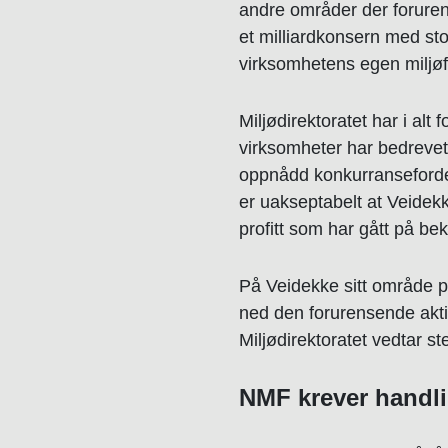
andre områder der foruren
et milliardkonsern med st
virksomhetens egen miljøf
Miljødirektoratet har i a
virksomheter har bedrevet
oppnådd konkurranseforde
er uakseptabelt at Veidek
profitt som har gått på be
På Veidekke sitt område 
ned den forurensende aktiv
Miljødirektoratet vedtar s
NMF krever handl