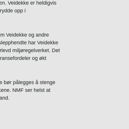
en. Veidekke er heldigvis
rydde opp i
som Veidekke og andre
 slepphendte har Veidekke
evd miljøregelverket. Det
ransefordeler og økt
e bør pålegges å stenge
ikene. NMF ser helst at
sand.