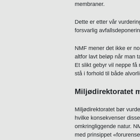
membraner.
Dette er etter vår vurderi
forsvarlig avfallsdeponerin
NMF mener det ikke er nok
altfor lavt beløp når man t
Et slikt gebyr vil neppe f
stå i forhold til både alv
Miljødirektoratet 
Miljødirektoratet bør vurd
hvilke konsekvenser diss
omkringliggende natur. NMF
med prinsippet «forurense