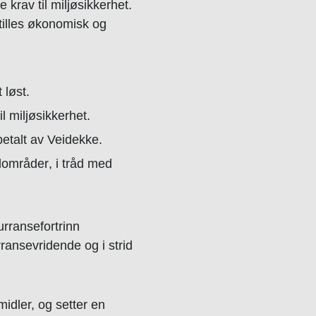
krav til miljøsikkerhet.
tilles økonomisk og
 løst.
il miljøsikkerhet.
betalt av Veidekke.
rdområder
, i tråd med
urransefortrinn
ransevridende og i strid
midler, og setter en