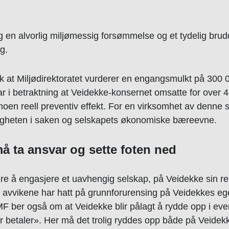
ng en alvorlig miljømessig forsømmelse og et tydelig brudd
g.
 at Miljødirektoratet vurderer en engangsmulkt på 300 0
ar i betraktning at Veidekke-konsernet omsatte for over 4
å noen reell preventiv effekt. For en virksomhet av denn
orligheten i saken og selskapets økonomiske bæreevne.
må ta ansvar og sette foten ned
ere å engasjere et uavhengig selskap, på Veidekke sin re
e avvikene har hatt på grunnforurensing på Veidekkes 
 ber også om at Veidekke blir pålagt å rydde opp i event
r betaler». Her må det trolig ryddes opp både på Veidek