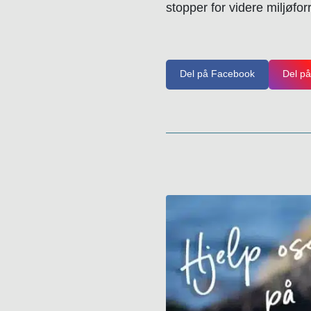
stopper for videre miljøfo
Del på Facebook
Del på