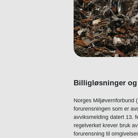
Billigløsninger o
Norges Miljøvernforbund (
forurensningen som er avd
avviksmelding datert 13. f
regelverket krever bruk a
forurensning til omgivels