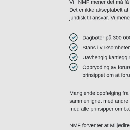
Vi i NMF mener det må få k
Det er ikke akseptabelt at
juridisk til ansvar. Vi me
Dagbøter på 300 00
Stans i virksomhet
Uavhengig kartleggi
Opprydding av forur
prinsippet om at foru
Manglende oppfølging fra M
sammenlignet med andre ak
med alle prinsipper om bær
NMF forventer at Miljødire