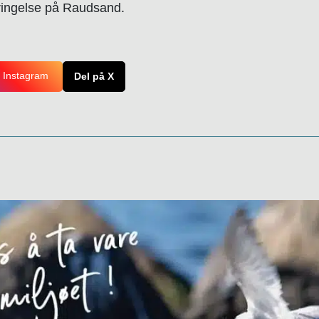
rringelse på Raudsand.
 Instagram
Del på X