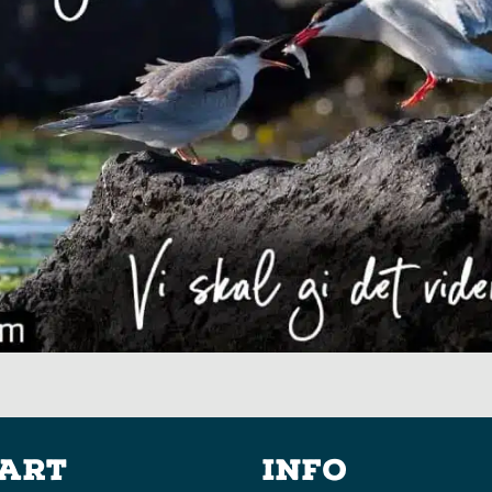
kart
Info