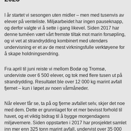
I år startet vi sesongen uten midler – men med tusenvis av
elever på venteliste. Miljøarbeidet har ingen pauseknapp,
og derfor valgte vi å sette i gang likevel. Siden 2017 har
denne turnéen vært vårt fremste tiltak mot marin forsøpling,
og vi vet at strandrydding kombinert med utendørs
undervisning er et av de mest virkningsfulle verktøyene for
å skape holdningsendring.
Fra april til juni reiste vi mellom Bodø og Tromsø,
underviste over 6 500 elever, og tok med flere tusen ut på
strandrydding. Resultatet ble over 12 000 kg marint avfall
fjernet – kun i løpet av noen vårmåneder.
Når elever får se, ta på og fjerne avfallet selv, skjer det noe
med dem. Dette er grunnlaget for et mer bevisst forhold til
havet, og et viktig bidrag til å bygge morgendagens
miljøvernere. Siden oppstarten i 2017 har prosjektet samlet
inn mer enn 325 tonn marint avfall, undervist over 35 000