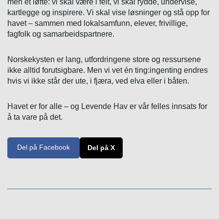
men et løfte: vi skal være i felt, vi skal rydde, undervise,
kartlegge og inspirere. Vi skal vise løsninger og stå opp for
havet – sammen med lokalsamfunn, elever, frivillige,
fagfolk og samarbeidspartnere.
Norskekysten er lang, utfordringene store og ressursene
ikke alltid forutsigbare. Men vi vet én ting:ingenting endres
hvis vi ikke står der ute, i fjæra, ved elva eller i båten.
Havet er for alle – og Levende Hav er vår felles innsats for
å ta vare på det.
Del på Facebook
Del på X