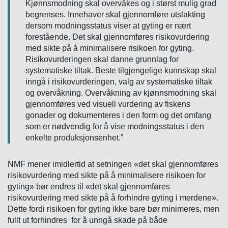
Kjønnsmodning skal overvåkes og i størst mulig grad
begrenses. Innehaver skal gjennomføre utslakting
dersom modningsstatus viser at gyting er nært
forestående. Det skal gjennomføres risikovurdering
med sikte på å minimalisere risikoen for gyting.
Risikovurderingen skal danne grunnlag for
systematiske tiltak. Beste tilgjengelige kunnskap skal
inngå i risikovurderingen, valg av systematiske tiltak
og overvåkning. Overvåkning av kjønnsmodning skal
gjennomføres ved visuell vurdering av fiskens
gonader og dokumenteres i den form og det omfang
som er nødvendig for å vise modningsstatus i den
enkelte produksjonsenhet.”
NMF mener imidlertid at setningen «det skal gjennomføres
risikovurdering med sikte på å minimalisere risikoen for
gyting» bør endres til «det skal gjennomføres
risikovurdering med sikte på å forhindre gyting i merdene».
Dette fordi risikoen for gyting ikke bare bør minimeres, men
fullt ut forhindres for å unngå skade på både