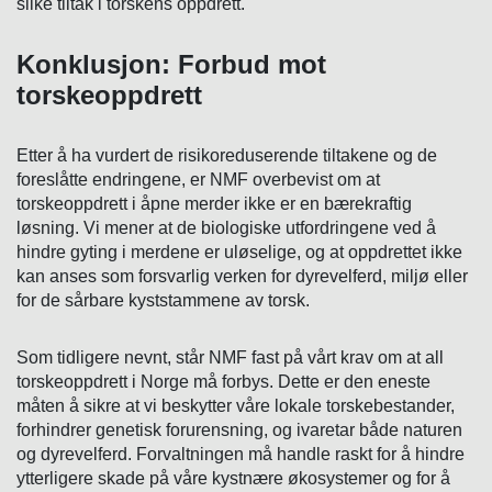
slike tiltak i torskens oppdrett.
Konklusjon: Forbud mot
torskeoppdrett
Etter å ha vurdert de risikoreduserende tiltakene og de
foreslåtte endringene, er NMF overbevist om at
torskeoppdrett i åpne merder ikke er en bærekraftig
løsning. Vi mener at de biologiske utfordringene ved å
hindre gyting i merdene er uløselige, og at oppdrettet ikke
kan anses som forsvarlig verken for dyrevelferd, miljø eller
for de sårbare kyststammene av torsk.
Som tidligere nevnt, står NMF fast på vårt krav om at all
torskeoppdrett i Norge må forbys. Dette er den eneste
måten å sikre at vi beskytter våre lokale torskebestander,
forhindrer genetisk forurensning, og ivaretar både naturen
og dyrevelferd. Forvaltningen må handle raskt for å hindre
ytterligere skade på våre kystnære økosystemer og for å