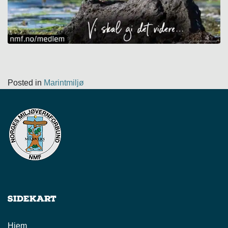
Posted in
Marintmiljø
Sidekart
Hjem