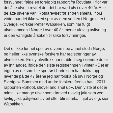
forsvunnet ifølge en foreløpig rapport fra Rovdata. I fjor var
det åtte ulver i reviret der det har vært ulv i over 40 år. Alle
de åtte ulvene var i Rotnareviret før snøen smelta i fjor.I
vinter har det ikke vært spor av dem verken i Norge eller i
Sverige. Forsker Petter Wabakken, som har fulgt
ulvestammen i Norge i over 40 år, mener ulovlig avlivning
er den vanligste årsaken til slike forsvinninger.
Det er ikke funnet spor av ulvene noe annet sted i Norge,
og heller ikke svenske forskere har registreringer av
ulveflokken. En ny ulveflokk har etablert seg i søndre deler
av Innlandet, ifølge den siste registreringen i vinter. «Det er
ingen av de som ble sporløst borte som har dukka opp
levende på de 47 årene jeg har forska på ulv i Norge og
Sverige». Sammen med andre forskere fremla han i 2011
rapporten «Shoot, shovel and shut up». Den viste at det er
minst like mange ulver som dør ved ulovlig jakt som ved
lovlig jakt, påkjørsel av bil eller blir sparka i hjel av elg, sier
Wabakken.