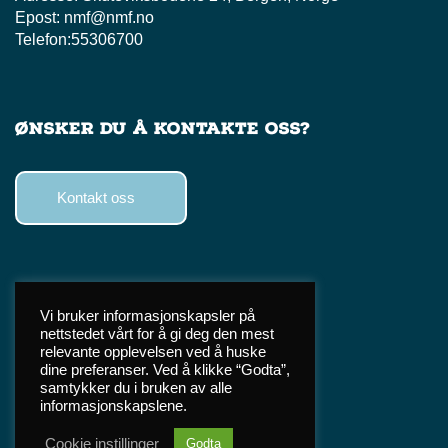
Epost:
nmf@nmf.no
Telefon:
55306700
Ønsker du å kontakte oss?
Kontakt oss
Følg oss
Vi bruker informasjonskapsler på
nettstedet vårt for å gi deg den mest
Facebook
relevante opplevelsen ved å huske
Instagram
dine preferanser. Ved å klikke “Godta”,
samtykker du i bruken av alle
TikTok
informasjonskapslene.
Cookie instillinger
Godta