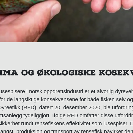
EMMA OG ØKOLOGISKE KOSEK
sespisere i norsk oppdrettsindustri er et alvorlig dyreve
or de langsiktige konsekvensene for både fisken selv o
 Dyreetikk (RFD), datert 20. desember 2020, ble utfordring
ettsanlegg tydeliggjort. Ifølge RFD omfatter disse utford
sikkerhet rundt rensefiskens effektivitet som lusespiser. 
fangst, produksjon og transport av rensefisk påvirker de