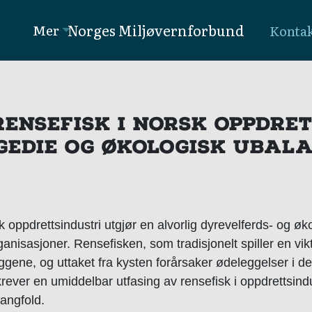
Norges Miljøvernforbund
Mer
Konta
ENSEFISK I NORSK OPPDRET
GEDIE OG ØKOLOGISK UBAL
 oppdrettsindustri utgjør en alvorlig dyrevelferds- og øk
nisasjoner. Rensefisken, som tradisjonelt spiller en vikti
leggene, og uttaket fra kysten forårsaker ødeleggelser i 
ever en umiddelbar utfasing av rensefisk i oppdrettsindu
angfold.