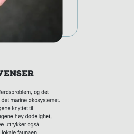
VENSER
lferdsproblem, og det
g det marine økosystemet.
ene knyttet til
ringene høy dødelighet,
De uttrykker også
n lokale faunaen.