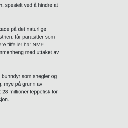
en, spesielt ved å hindre at
kade på det naturlige
trien, får parasitter som
re tilfeller har NMF
 sammenheng med uttaket av
 av bunndyr som snegler og
ang, mye på grunn av
 28 millioner leppefisk for
sjon.