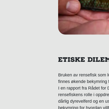
ETISKE DIL
Bruken av rensefisk som lu
finnes økende bekymring f
I en rapport fra Rådet for
rensefiskens rolle i oppdr
dårlig dyrevelferd og en u
bekymring for hvordan vill