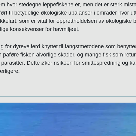
 om hvor stedegne leppefiskene er, men det er sterk mista
ørt til betydelige økologiske ubalanser i områder hvor u
økkelart, som er vital for opprettholdelsen av økologiske
orlige konsekvenser for havmiljøet.
ng for dyrevelferd knyttet til fangstmetodene som benyttes
påføre fisken alvorlige skader, og mange fisk som return
g parasitter. Dette øker risikoen for smittespredning og 
erligere.