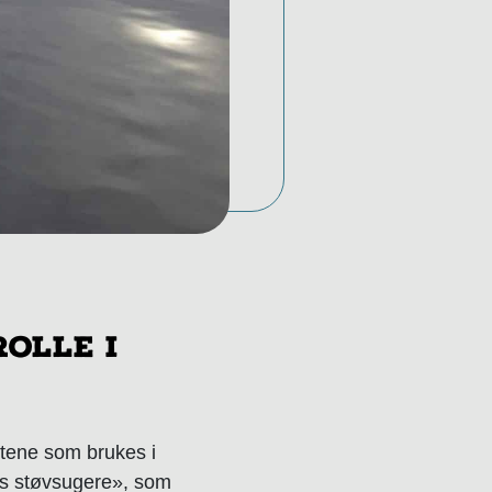
olle i
rtene som brukes i
ts støvsugere», som