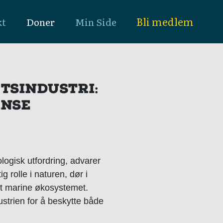
Bli medlem
kt
Doner
Min Side
TSINDUSTRI:
ANSE
ologisk utfordring, advarer
g rolle i naturen, dør i
det marine økosystemet.
strien for å beskytte både