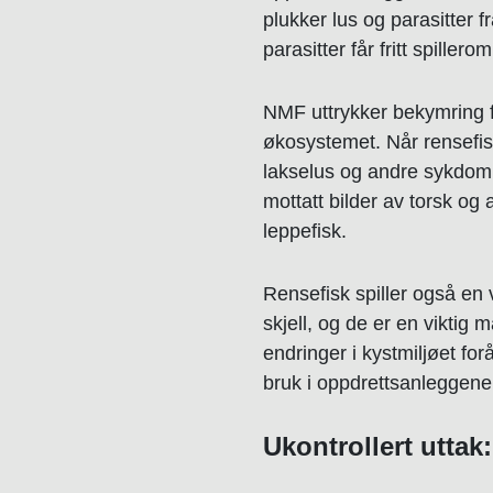
plukker lus og parasitter fr
parasitter får fritt spillerom 
NMF uttrykker bekymring fo
økosystemet. Når rensefisk 
lakselus og andre sykdommer
mottatt bilder av torsk o
leppefisk.
Rensefisk spiller også en 
skjell, og de er en viktig 
endringer i kystmiljøet for
bruk i oppdrettsanleggene,
Ukontrollert uttak: