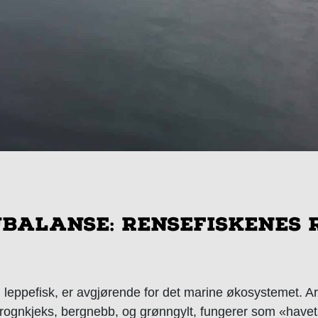
balanse: Rensefiskenes r
 leppefisk, er avgjørende for det marine økosystemet. A
rognkjeks, bergnebb, og grønngylt, fungerer som «have