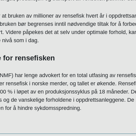
t bruken av millioner av rensefisk hvert år i oppdrettsan
t bruken bør begrenses inntil nødvendige tiltak for å forb
. Videre påpekes det at selv under optimale forhold, kan
 nivå som i dag.
 for rensefisken
MF) har lenge advokert for en total utfasing av rensefis
r rensefisk i norske merder, og tallet er økende. Rense
dør 100 % i løpet av en produksjonssyklus på 18 måneder.
og de vanskelige forholdene i oppdrettsanleggene. De som
n for å hindre sykdomsspredning.