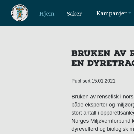
Kampanjer
Hjem
Saker
MAIN NAVIGATION
BRUKEN AV R
EN DYRETRA
Publisert 15.01.2021
Bruken av rensefisk i norsk
både eksperter og miljøorga
stort antall i oppdrettsan
Norges Miljøvernforbund kr
dyrevelferd og biologisk m