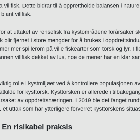
a villfisk. Dette bidrar til å opprettholde balansen i natur
blant villfisk.
r at uttaket av rensefisk fra kystområdene forårsaker s
blir fjernet i store mengder for å brukes i oppdrettsindus
 mer spillerom på ville fiskearter som torsk og lyr. I fle
g annen villfisk dekket av lus, noe de mener har en klar
viktig rolle i kystmiljøet ved å kontrollere populasjonen
matkilde for kysttorsk. Kysttorsken er allerede i tilbakeg
årsaket av oppdrettsnæringen. I 2019 ble det fanget rundt
 et uttak som har ytterligere forverret kysttorskens situa
 En risikabel praksis