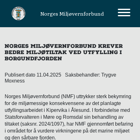
Norges Miljøvernforbund
MAIN NAVIGATION
NORGES MILJØVERNFORBUND KREVER
BEDRE MILJØTILTAK VED UTFYLLING I
BORGUNDFJORDEN
Publisert dato 11.04.2025 Saksbehandler: Trygve
Moxness
Norges Miljøvernforbund (NMF) uttrykker sterk bekymring
for de miljømessige konsekvensene av det planlagte
utfyllingsarbeidet i Kipervika i Ålesund. I forbindelse med
Statsforvalteren i Møre og Romsdal sin behandling av
tiltaket (saksnr. 2024/1097), har NMF gjennomført befaring
i området for å vurdere virkningene på det marine miljøet
og den sårbare fjorden.