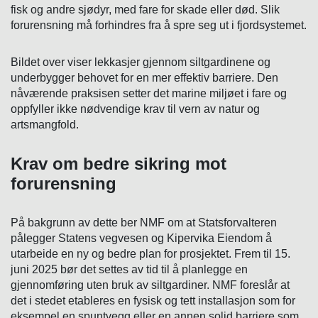
fisk og andre sjødyr, med fare for skade eller død. Slik
forurensning må forhindres fra å spre seg ut i fjordsystemet.
Bildet over viser lekkasjer gjennom siltgardinene og
underbygger behovet for en mer effektiv barriere. Den
nåværende praksisen setter det marine miljøet i fare og
oppfyller ikke nødvendige krav til vern av natur og
artsmangfold.
Krav om bedre sikring mot
forurensning
På bakgrunn av dette ber NMF om at Statsforvalteren
pålegger Statens vegvesen og Kipervika Eiendom å
utarbeide en ny og bedre plan for prosjektet. Frem til 15.
juni 2025 bør det settes av tid til å planlegge en
gjennomføring uten bruk av siltgardiner. NMF foreslår at
det i stedet etableres en fysisk og tett installasjon som for
eksempel en spuntvegg eller en annen solid barriere som