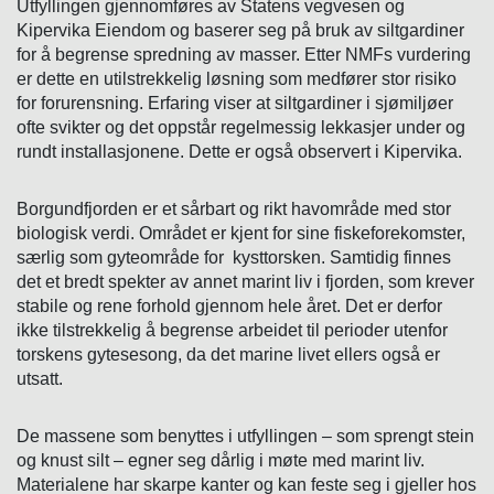
Utfyllingen gjennomføres av Statens vegvesen og
Kipervika Eiendom og baserer seg på bruk av siltgardiner
for å begrense spredning av masser. Etter NMFs vurdering
er dette en utilstrekkelig løsning som medfører stor risiko
for forurensning. Erfaring viser at siltgardiner i sjømiljøer
ofte svikter og det oppstår regelmessig lekkasjer under og
rundt installasjonene. Dette er også observert i Kipervika.
Borgundfjorden er et sårbart og rikt havområde med stor
biologisk verdi. Området er kjent for sine fiskeforekomster,
særlig som gyteområde for kysttorsken. Samtidig finnes
det et bredt spekter av annet marint liv i fjorden, som krever
stabile og rene forhold gjennom hele året. Det er derfor
ikke tilstrekkelig å begrense arbeidet til perioder utenfor
torskens gytesesong, da det marine livet ellers også er
utsatt.
De massene som benyttes i utfyllingen – som sprengt stein
og knust silt – egner seg dårlig i møte med marint liv.
Materialene har skarpe kanter og kan feste seg i gjeller hos