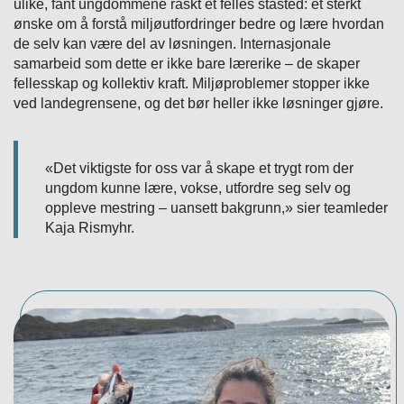
ulike, fant ungdommene raskt et felles ståsted: et sterkt
ønske om å forstå miljøutfordringer bedre og lære hvordan
de selv kan være del av løsningen. Internasjonale
samarbeid som dette er ikke bare lærerike – de skaper
fellesskap og kollektiv kraft. Miljøproblemer stopper ikke
ved landegrensene, og det bør heller ikke løsninger gjøre.
«Det viktigste for oss var å skape et trygt rom der
ungdom kunne lære, vokse, utfordre seg selv og
oppleve mestring – uansett bakgrunn,» sier teamleder
Kaja Rismyhr.