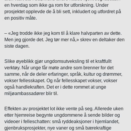
en hverdag som ikke ga rom for utforskning. Under
prosjektet opplevde de å bli sett, inkludert og utfordret på
en positiv måte.
– «Jeg trodde ikke jeg kom til å klare halvparten av dette.
Men jeg gjorde det. Jeg tør mer nå,» skrev en deltaker den
siste dagen.
Slike øyeblikk gjør ungdomsutveksling til et kraftfullt
verktøy. Når unge får møte andre som brenner for det
samme, når de deler erfaringer, språk, kultur og drømmer,
vokser fellesskapet. Og når fellesskapet vokser, vokser
også handlekraften. Det er i dette rommet at unge
miljøambassadører blir til.
Effekten av prosjektet lot ikke vente på seg. Allerede uken
etter hjemreise begynte ungdommene å sende bilder og
videoer i felleschatten: små ryddeaksjoner i hjemlandet,
gjenbruksprosjekter, nye vaner og små bærekraftige