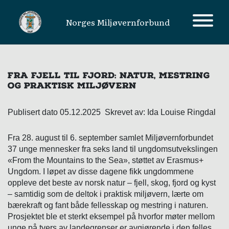
Norges Miljøvernforbund
MAIN NAVIGATION
FRA FJELL TIL FJORD: NATUR, MESTRING
OG PRAKTISK MILJØVERN
Publisert dato 05.12.2025 Skrevet av: Ida Louise Ringdal
Fra 28. august til 6. september samlet Miljøvernforbundet
37 unge mennesker fra seks land til ungdomsutvekslingen
«From the Mountains to the Sea», støttet av Erasmus+
Ungdom. I løpet av disse dagene fikk ungdommene
oppleve det beste av norsk natur – fjell, skog, fjord og kyst
– samtidig som de deltok i praktisk miljøvern, lærte om
bærekraft og fant både fellesskap og mestring i naturen.
Prosjektet ble et sterkt eksempel på hvorfor møter mellom
unge på tvers av landegrenser er avgjørende i den felles