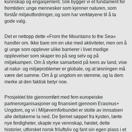
kunnskap og engasjement. Slik bygger vi et fundament for
fremtiden: unge mennesker som kjenner naturen, som
forstår miljøutfordringer, og som har verktøyene til å ta
gode valg.
Det er nettopp dette «From the Mountains to the Sea»
handler om. Ikke bare om en uke med aktiviteter, men om å
gi unge som opplever ulike barrierer i livet modige
opplevelser som skaper tro på seg selv og på
miljøkampen. Om å styrke samarbeid på tvers av land, vise
at natur- og miljøproblemer er globale, og at løsningen må
være det samme. Om å gi ungdom en stemme, og la dem
merke at den faktisk betyr noe.
Prosjektet ble gjennomført med fem europeiske
partnerorganisasjoner og finansiert gjennom Erasmus+
Ungdom, og vi i Miljøvernforbundet er stolte av innsatsen
alle deltakerne la ned. De fjernet søppel fra kysten, lærte
nye ferdigheter, skapte nye vennskap, høstet, delte
historier, utforsket norsk friluftsliv og fant sin egen plass i et