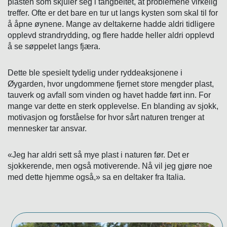
plasten som skjuler seg i tangbeltet, at problemene virkelig
treffer. Ofte er det bare en tur ut langs kysten som skal til for
å åpne øynene. Mange av deltakerne hadde aldri tidligere
opplevd strandrydding, og flere hadde heller aldri opplevd
å se søppelet langs fjæra.
Dette ble spesielt tydelig under ryddeaksjonene i
Øygarden, hvor ungdommene fjernet store mengder plast,
tauverk og avfall som vinden og havet hadde ført inn. For
mange var dette en sterk opplevelse. En blanding av sjokk,
motivasjon og forståelse for hvor sårt naturen trenger at
mennesker tar ansvar.
«Jeg har aldri sett så mye plast i naturen før. Det er
sjokkerende, men også motiverende. Nå vil jeg gjøre noe
med dette hjemme også,» sa en deltaker fra Italia.