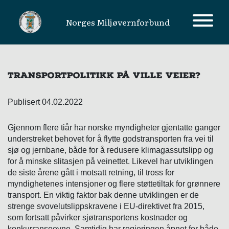
Norges Miljøvernforbund
MAIN NAVIGATION
TRANSPORTPOLITIKK PÅ VILLE VEIER?
Publisert 04.02.2022
Gjennom flere tiår har norske myndigheter gjentatte ganger
understreket behovet for å flytte godstransporten fra vei til
sjø og jernbane, både for å redusere klimagassutslipp og
for å minske slitasjen på veinettet. Likevel har utviklingen
de siste årene gått i motsatt retning, til tross for
myndighetenes intensjoner og flere støttetiltak for grønnere
transport. En viktig faktor bak denne utviklingen er de
strenge svovelutslippskravene i EU-direktivet fra 2015,
som fortsatt påvirker sjøtransportens kostnader og
konkurranseevne. Samtidig har regjeringen åpnet for både