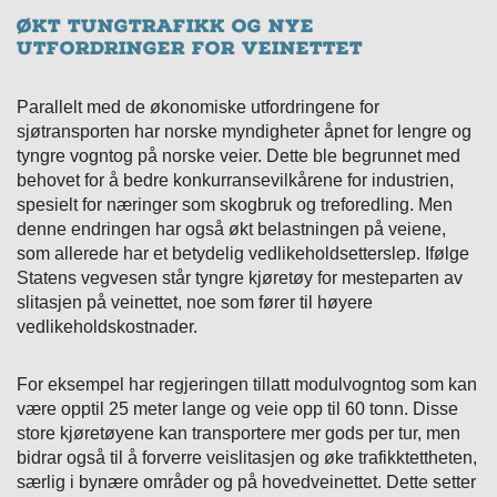
Økt tungtrafikk og nye
utfordringer for veinettet
Parallelt med de økonomiske utfordringene for
sjøtransporten har norske myndigheter åpnet for lengre og
tyngre vogntog på norske veier. Dette ble begrunnet med
behovet for å bedre konkurransevilkårene for industrien,
spesielt for næringer som skogbruk og treforedling. Men
denne endringen har også økt belastningen på veiene,
som allerede har et betydelig vedlikeholdsetterslep. Ifølge
Statens vegvesen står tyngre kjøretøy for mesteparten av
slitasjen på veinettet, noe som fører til høyere
vedlikeholdskostnader.
For eksempel har regjeringen tillatt modulvogntog som kan
være opptil 25 meter lange og veie opp til 60 tonn. Disse
store kjøretøyene kan transportere mer gods per tur, men
bidrar også til å forverre veislitasjen og øke trafikktettheten,
særlig i bynære områder og på hovedveinettet. Dette setter