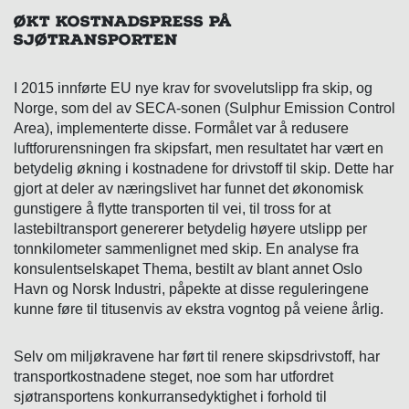
ØKT KOSTNADSPRESS PÅ
SJØTRANSPORTEN
I 2015 innførte EU nye krav for svovelutslipp fra skip, og
Norge, som del av SECA-sonen (Sulphur Emission Control
Area), implementerte disse. Formålet var å redusere
luftforurensningen fra skipsfart, men resultatet har vært en
betydelig økning i kostnadene for drivstoff til skip. Dette har
gjort at deler av næringslivet har funnet det økonomisk
gunstigere å flytte transporten til vei, til tross for at
lastebiltransport genererer betydelig høyere utslipp per
tonnkilometer sammenlignet med skip. En analyse fra
konsulentselskapet Thema, bestilt av blant annet Oslo
Havn og Norsk Industri, påpekte at disse reguleringene
kunne føre til titusenvis av ekstra vogntog på veiene årlig.
Selv om miljøkravene har ført til renere skipsdrivstoff, har
transportkostnadene steget, noe som har utfordret
sjøtransportens konkurransedyktighet i forhold til