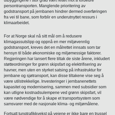
utbyggingene i stor grad vært rettet mot å forbedre
persontransporten. Manglende prioritering av
godstransport på jernbanen hindrer dermed overføringen
fra vei til bane, som forblir en underutnyttet ressurs i
klimaarbeidet.
For at Norge skal nå sitt mål om å redusere
klimagassutslipp og oppnå en mer miljøvennlig
godstransport, kreves det en målrettet innsats som tar
hensyn til både økonomiske og miljømessige faktorer.
Regjeringen har lansert flere tiltak de siste årene, inkludert
støtteordninger for grønn skipsfart og elektrifisering av
havner, men uten en styrket satsing på infrastruktur for
jernbane og sjøtransport, kan disse tiltakene vise seg å
være utilstrekkelige. Investeringer i jernbanenettets
kapasitet og modernisering, sammen med subsidier som
kan utligne kostnadsulempene ved grønn skipsfart, vil
være nødvendige for å skape et transportsystem som
samsvarer med de nasjonale klima- og miljømålene.
Fortsatt tungtrafikkvekst på veiene er ikke bare en trussel