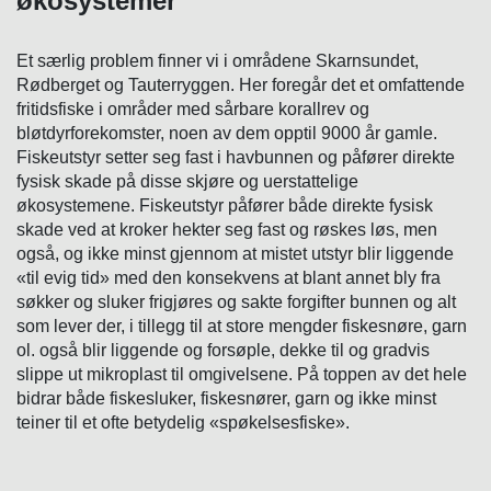
økosystemer
Et særlig problem finner vi i områdene Skarnsundet,
Rødberget og Tauterryggen. Her foregår det et omfattende
fritidsfiske i områder med sårbare korallrev og
bløtdyrforekomster, noen av dem opptil 9000 år gamle.
Fiskeutstyr setter seg fast i havbunnen og påfører direkte
fysisk skade på disse skjøre og uerstattelige
økosystemene. Fiskeutstyr påfører både direkte fysisk
skade ved at kroker hekter seg fast og røskes løs, men
også, og ikke minst gjennom at mistet utstyr blir liggende
«til evig tid» med den konsekvens at blant annet bly fra
søkker og sluker frigjøres og sakte forgifter bunnen og alt
som lever der, i tillegg til at store mengder fiskesnøre, garn
ol. også blir liggende og forsøple, dekke til og gradvis
slippe ut mikroplast til omgivelsene. På toppen av det hele
bidrar både fiskesluker, fiskesnører, garn og ikke minst
teiner til et ofte betydelig «spøkelsesfiske».