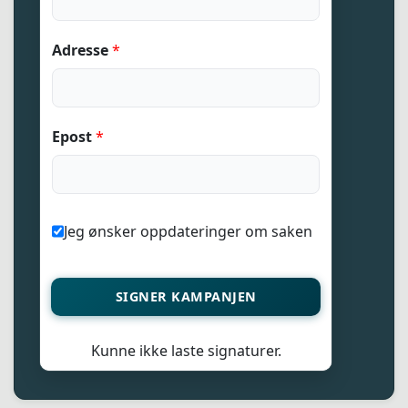
e
s
Adresse
*
s
e
A
d
Epost
*
r
e
s
s
Jeg ønsker oppdateringer om saken
e
SIGNER KAMPANJEN
Kunne ikke laste signaturer.