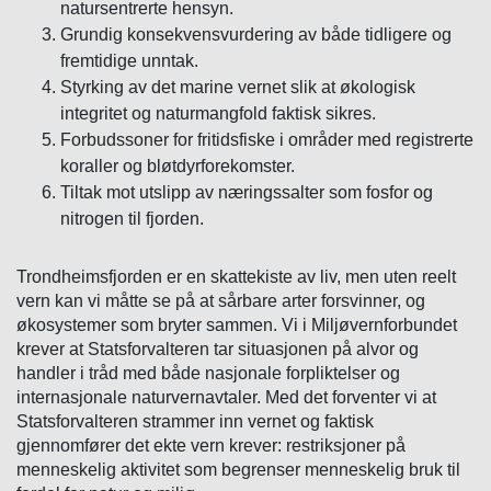
natursentrerte hensyn.
Grundig konsekvensvurdering av både tidligere og
fremtidige unntak.
Styrking av det marine vernet slik at økologisk
integritet og naturmangfold faktisk sikres.
Forbudssoner for fritidsfiske i områder med registrerte
koraller og bløtdyrforekomster.
Tiltak mot utslipp av næringssalter som fosfor og
nitrogen til fjorden.
Trondheimsfjorden er en skattekiste av liv, men uten reelt
vern kan vi måtte se på at sårbare arter forsvinner, og
økosystemer som bryter sammen. Vi i Miljøvernforbundet
krever at Statsforvalteren tar situasjonen på alvor og
handler i tråd med både nasjonale forpliktelser og
internasjonale naturvernavtaler. Med det forventer vi at
Statsforvalteren strammer inn vernet og faktisk
gjennomfører det ekte vern krever: restriksjoner på
menneskelig aktivitet som begrenser menneskelig bruk til