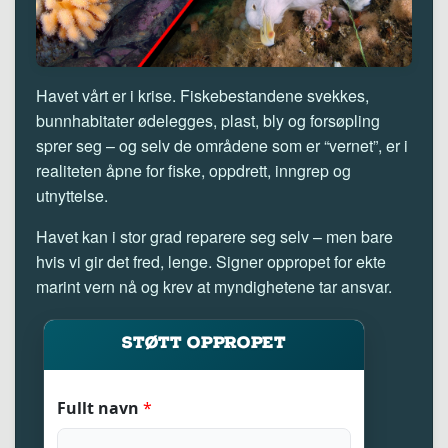
Havet vårt er i krise. Fiskebestandene svekkes,
bunnhabitater ødelegges, plast, bly og forsøpling
sprer seg – og selv de områdene som er “vernet”, er i
realiteten åpne for fiske, oppdrett, inngrep og
utnyttelse.
Havet kan i stor grad reparere seg selv – men bare
hvis vi gir det fred, lenge. Signer oppropet for ekte
marint vern nå og krev at myndighetene tar ansvar.
STØTT OPPROPET
A
Fullt navn
*
d
r