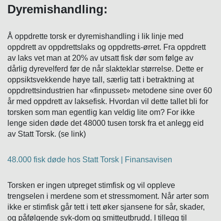
Dyremishandling:
Å oppdrette torsk er dyremishandling i lik linje med
oppdrett av oppdrettslaks og oppdretts-ørret. Fra oppdrett
av laks vet man at 20% av utsatt fisk dør som følge av
dårlig dyrevelferd før de når slakteklar størrelse. Dette er
oppsiktsvekkende høye tall, særlig tatt i betraktning at
oppdrettsindustrien har «finpusset» metodene sine over 60
år med oppdrett av laksefisk. Hvordan vil dette tallet bli for
torsken som man egentlig kan veldig lite om? For ikke
lenge siden døde det 48000 tusen torsk fra et anlegg eid
av Statt Torsk. (se link)
48.000 fisk døde hos Statt Torsk | Finansavisen
Torsken er ingen utpreget stimfisk og vil oppleve
trengselen i merdene som et stressmoment. Når arter som
ikke er stimfisk går tett i tett øker sjansene for sår, skader,
og påfølgende syk-dom og smitteutbrudd. I tillegg til