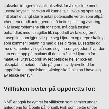
Lakselus trenger tross alt laksefisk for å eksistere mens
lusene knyttet til torsken vil kunne ta til takke og spre seg
fritt blant et langt større antall potensielle verter, som attpåtil
«henger» rundt anleggene for å beite spillfor og avføring.
Når luseproblemene blir for store, må også torsken
behandles med lusegifter lik i oppdrett av laks og ørret.
Lusegifter som igjen vil spre seg i fjorden og drepe skalldyr
som kommer i befatning med disse giftene. Lusegifter og
me-dikamenter vil også spre seg i næringskjeden, hvor den
kan ende opp på matfatet til de som fisker i fjorden for
matauke. Utstrakt bruk av leppefisk er heller ikke en
akseptabel metode, både på grunn av dyrevelferd for
leppefisken, leppefiskens økologiske funksjon i havet og
av etiske hensyn.
Villfisken beiter på oppdretts for:
NMF er også bekymret for villfisken som samles under
anleggene for å beite på fòrspill. Fisk som beiter under