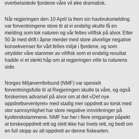
overbelastede fjordene våre vil øke dramatisk.
Når regjeringen den 10 April la frem sin havbruksmelding
var forventningene store til at vi endelig skulle få en
melding som tok naturen og vår felles villfisk på alvor. Etter
50 år med drift i åpne merder med store alvorlige negative
konsekvenser for vårt felles miljø i fjordene, og som
utrydder våre stammer av villfisk som et endelig resultat
hadde vi et sterkt håp om at regjeringen ville ta naturens
side.
Norges Miljøvernforbund (NMF) var spesielt
forventningsfulle til at Regjeringen skulle ta våre, og også
forskernes advarsel på alvor om at det «Det nye
oppdrettseventyret» med stadig mer oppdrett av torsk med
stor sannsynlighet har store negative innvirkninger på
kysttorskstammene. NMF har her i flere omganger påpekt
at torskeoppdrett rett og slett ikke har livets rett, og bedt om
en full stopp av alt oppdrett av denne fiskearten.