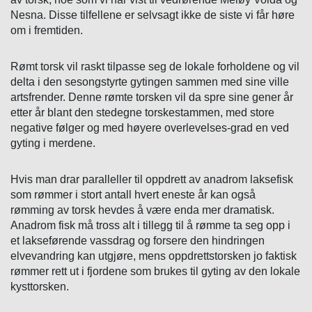
Nesna. Disse tilfellene er selvsagt ikke de siste vi får høre
om i fremtiden.
Rømt torsk vil raskt tilpasse seg de lokale forholdene og vil
delta i den sesongstyrte gytingen sammen med sine ville
artsfrender. Denne rømte torsken vil da spre sine gener år
etter år blant den stedegne torskestammen, med store
negative følger og med høyere overlevelses-grad en ved
gyting i merdene.
Hvis man drar paralleller til oppdrett av anadrom laksefisk
som rømmer i stort antall hvert eneste år kan også
rømming av torsk hevdes å være enda mer dramatisk.
Anadrom fisk må tross alt i tillegg til å rømme ta seg opp i
et lakseførende vassdrag og forsere den hindringen
elvevandring kan utgjøre, mens oppdrettstorsken jo faktisk
rømmer rett ut i fjordene som brukes til gyting av den lokale
kysttorsken.