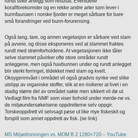
rundt slike anlegg som resultat. Eventuelle
korallforekomster og en rekke andre arter som lever i
bunnfaunaen i norske fjorder er meget sårbare for bare
små forandringer ved bunn-forurensing.
Også tang, tare, og annen vegetasjon er sårbare ved slam
på avveie, og disse eksponeres ved at slammet fraktes
rundt med strømforholdene. At vegetasjonen ikke tåler
selve slammet påvirker ofte store områder rundt
anleggene, men også havbunnen under og rundt anlegget
blir sterkt forringet, tildekket med slam og kvelt.
Oksygennivået i området vil også gradvis synke ved slike
utslipp av organiske stoffer, slik at en risikerer at livet i en
stadig større del av området sakte men sikkert vil dø ut.
Vedlagt film fra NMF som viser forhold under merde-ne vs.
de miljøundersøkelsene oppdretterne selv oppgir.
Torskeoppdrett vil selvsagt pøse ut like mye fiskeskit og
forspill som annet oppdrett av fisk. (se link)
MS Miljødronningen vs. MOM B 2 1280×720 – YouTube