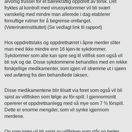
alvorlig trussel for et bærekraftig oppdrett av torsk. Det
fryktes at kontroll med virussykdommer vil bli svært
vanskelig med mindre man allerede i dag etablerer
fornuftige rutiner for å begrense omfanget.
(Veterinærinstituttet) (Se vedlagt link til rapport)
Hos oppdrettslaks og oppdrettsørret i åpne merder sliter
man med ikke mindre enn 16 kjen-te sykdommer.
Sykdommer som alle kan spre seg til villfisk som også vil
bli syk og dø. Disse sykdommene behandles med en rekke
forskjellige medikamenter, som igjen vil strømme ut i sjøen
ved avføring fra den behandlede laksen.
Disse medikamentene blir tilsatt via foret som også vil bli
spist av villfisken som følge av fòr-spill. I gjennomsnitt
opererer et oppdrettsanlegg med så mye som 7 % fòrspill.
Dette er enorme mengder, som vil synke igjennom
merdene.
Og som igjen vil bli spist av villfisken som står og beiter