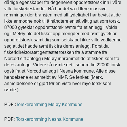
dårlige egenskaper fra degenerert oppdrettstorsk inn i våre
ville torskebestander. Nå har det vært flere massive
rømminger der bransjen med all tydelighet har bevist at de
ikke er modne nok til å håndtere en så viktig art som torsk.
87000 gyteklar oppdrettstorsk rømte fra et anlegg i Volda,
og i Meløy ble det fisket opp mengder med rømt gyteklar
oppdrettstorsk samtidig som selskapet ikke ville vedkjenne
seg at det hadde rømt fisk fra deres anlegg. Først da
fiskeridirektoratet gentestet torsken fra å stamme fra
Norcod sitt anlegg i Meløy innrømmet de at fisken kom fra
deres anlegg. Videre så rømte det i senere tid 22000 torsk
også fra et Norcod anlegg i Nesna kommune. Alle disse
hendelsene er anmeldt av NMF. Se lenker. (Merk,
anmeldelsene er gjort før en viste hvor mye torsk som
rømte )
PDF :
Torskerømming Meløy Kommune
PDF:
Torskerømming Nesna Kommune