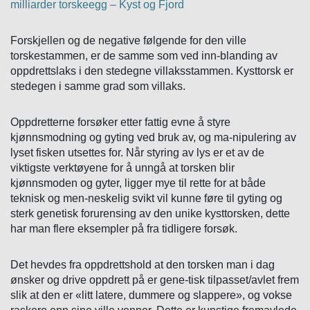
milliarder torskeegg – Kyst og Fjord
Forskjellen og de negative følgende for den ville
torskestammen, er de samme som ved inn-blanding av
oppdrettslaks i den stedegne villaksstammen. Kysttorsk er
stedegen i samme grad som villaks.
Oppdretterne forsøker etter fattig evne å styre
kjønnsmodning og gyting ved bruk av, og ma-nipulering av
lyset fisken utsettes for. Når styring av lys er et av de
viktigste verktøyene for å unngå at torsken blir
kjønnsmoden og gyter, ligger mye til rette for at både
teknisk og men-neskelig svikt vil kunne føre til gyting og
sterk genetisk forurensing av den unike kysttorsken, dette
har man flere eksempler på fra tidligere forsøk.
Det hevdes fra oppdrettshold at den torsken man i dag
ønsker og drive oppdrett på er gene-tisk tilpasset/avlet frem
slik at den er «litt latere, dummere og slappere», og vokse