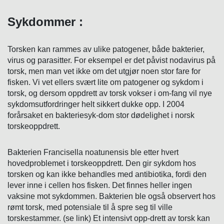
Sykdommer :
Torsken kan rammes av ulike patogener, både bakterier,
virus og parasitter. For eksempel er det påvist nodavirus på
torsk, men man vet ikke om det utgjør noen stor fare for
fisken. Vi vet ellers svært lite om patogener og sykdom i
torsk, og dersom oppdrett av torsk vokser i om-fang vil nye
sykdomsutfordringer helt sikkert dukke opp. I 2004
forårsaket en bakteriesyk-dom stor dødelighet i norsk
torskeoppdrett.
Bakterien Francisella noatunensis ble etter hvert
hovedproblemet i torskeoppdrett. Den gir sykdom hos
torsken og kan ikke behandles med antibiotika, fordi den
lever inne i cellen hos fisken. Det finnes heller ingen
vaksine mot sykdommen. Bakterien ble også observert hos
rømt torsk, med potensiale til å spre seg til ville
torskestammer. (se link) Et intensivt opp-drett av torsk kan