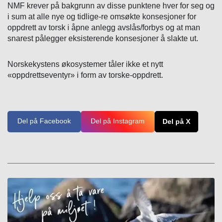
NMF krever på bakgrunn av disse punktene hver for seg og
i sum at alle nye og tidlige-re omsøkte konsesjoner for
oppdrett av torsk i åpne anlegg avslås/forbys og at man
snarest pålegger eksisterende konsesjoner å slakte ut.
Norskekystens økosystemer tåler ikke et nytt
«oppdrettseventyr» i form av torske-oppdrett.
Del på Facebook
Del på Instagram
Del på X