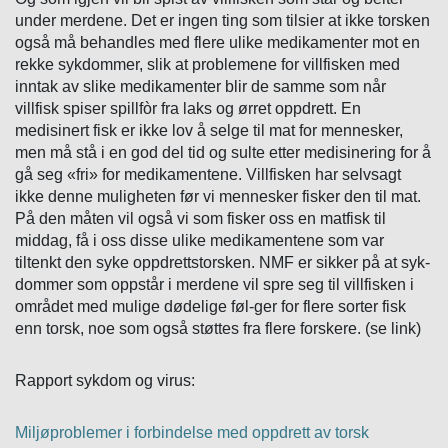
under merdene. Det er ingen ting som tilsier at ikke torsken
også må behandles med flere ulike medikamenter mot en
rekke sykdommer, slik at problemene for villfisken med
inntak av slike medikamenter blir de samme som når
villfisk spiser spillfòr fra laks og ørret oppdrett. En
medisinert fisk er ikke lov å selge til mat for mennesker,
men må stå i en god del tid og sulte etter medisinering for å
gå seg «fri» for medikamentene. Villfisken har selvsagt
ikke denne muligheten før vi mennesker fisker den til mat.
På den måten vil også vi som fisker oss en matfisk til
middag, få i oss disse ulike medikamentene som var
tiltenkt den syke oppdrettstorsken. NMF er sikker på at syk-
dommer som oppstår i merdene vil spre seg til villfisken i
området med mulige dødelige føl-ger for flere sorter fisk
enn torsk, noe som også støttes fra flere forskere. (se link)
Rapport sykdom og virus:
Miljøproblemer i forbindelse med oppdrett av torsk