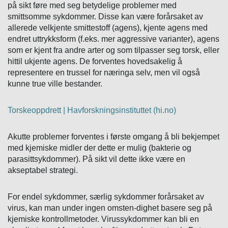
på sikt føre med seg betydelige problemer med
smittsomme sykdommer. Disse kan være forårsaket av
allerede velkjente smittestoff (agens), kjente agens med
endret uttrykksform (f.eks. mer aggressive varianter), agens
som er kjent fra andre arter og som tilpasser seg torsk, eller
hittil ukjente agens. De forventes hovedsakelig å
representere en trussel for næringa selv, men vil også
kunne true ville bestander.
Torskeoppdrett | Havforskningsinstituttet (hi.no)
Akutte problemer forventes i første omgang å bli bekjempet
med kjemiske midler der dette er mulig (bakterie og
parasittsykdommer). På sikt vil dette ikke være en
akseptabel strategi.
For endel sykdommer, særlig sykdommer forårsaket av
virus, kan man under ingen omsten-dighet basere seg på
kjemiske kontrollmetoder. Virussykdommer kan bli en