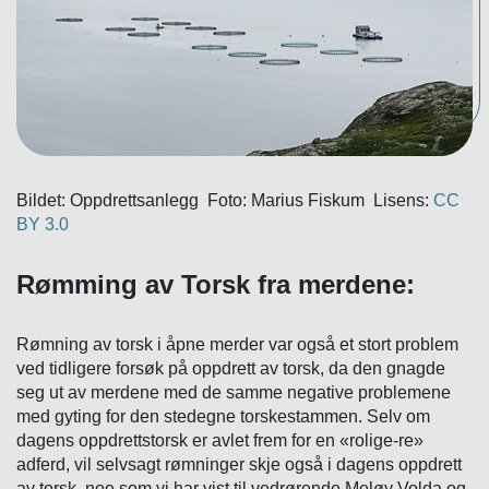
Bildet: Oppdrettsanlegg Foto: Marius Fiskum Lisens:
CC
BY 3.0
Rømming av Torsk fra merdene:
Rømning av torsk i åpne merder var også et stort problem
ved tidligere forsøk på oppdrett av torsk, da den gnagde
seg ut av merdene med de samme negative problemene
med gyting for den stedegne torskestammen. Selv om
dagens oppdrettstorsk er avlet frem for en «rolige-re»
adferd, vil selvsagt rømninger skje også i dagens oppdrett
av torsk, noe som vi har vist til vedrørende Meløy Volda og