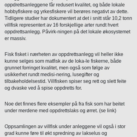
oppdrettsanleggene får redusert kvalitet, og både lokale
hobbyfiskere og yrkesfiskere vil berøres negativt av dette.
Tidligere studier har dokumentert at det i snitt står 10,2 tonn
villfisk representert av 16 forskjellige arter rundt hvert
oppdrettsanlegg. Påvirk-ningen på det lokale økosystemet
er massiv.
Fisk fisket i nærheten av oppdrettsanlegg vil heller ikke
kunne selges som matfisk av de loka-le fiskerne, både
grunnet forringet kvalitet, men også som følge av
usikkerhet rundt medisi-nering, lusegifter og
tilbakeholdelsestid. Villfisken spiser seg rett og slett feite
og dvaske ved å spise oppdretts for.
Noe det finnes flere eksempler på fra fisk som har beitet
under merdene med oppdrettslaks og ørret. (se link)
Oppsamlingen av villfisk under anleggene vil også i stor
grad kunne føre til økt spredning av lakselus og