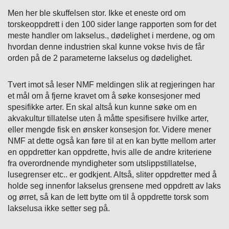
Men her ble skuffelsen stor. Ikke et eneste ord om
torskeoppdrett i den 100 sider lange rapporten som for det
meste handler om lakselus., dødelighet i merdene, og om
hvordan denne industrien skal kunne vokse hvis de får
orden på de 2 parameterne lakselus og dødelighet.
Tvert imot så leser NMF meldingen slik at regjeringen har
et mål om å fjerne kravet om å søke konsesjoner med
spesifikke arter. En skal altså kun kunne søke om en
akvakultur tillatelse uten å måtte spesifisere hvilke arter,
eller mengde fisk en ønsker konsesjon for. Videre mener
NMF at dette også kan føre til at en kan bytte mellom arter
en oppdretter kan oppdrette, hvis alle de andre kriteriene
fra overordnende myndigheter som utslippstillatelse,
lusegrenser etc.. er godkjent. Altså, sliter oppdretter med å
holde seg innenfor lakselus grensene med oppdrett av laks
og ørret, så kan de lett bytte om til å oppdrette torsk som
lakselusa ikke setter seg på.