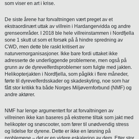
som viser en art i krise.
De siste årene har forvaltningen vært preget av et
ekstraordinært uttak av villrein i Hardangervidda og andre
grenseområder. I 2018 ble hele villreinstammen i Nordfjella
sone 1 skutt ut som et forsøk på å hindre spredning av
CWD, men dette ble raskt kritisert av
naturvernorganisasjoner. Ikke bare fordi uttaket ikke
adresserte de underliggende problemene, men også på
grunn av de dyrevelferdsproblemer som fulgte med jakten.
Helikopterjakten i Nordfjella, som pågikk i flere måneder,
førte til dyrevelferdsskader og skadeskyting, noe som har
fått stor kritikk fra både Norges Miljøvernforbund (NMF) og
andre aktører.
NMF har lenge argumentert for at forvaltningen av
villreinen ikke kan baseres på ekstreme tiltak som jakt med
helikopter og snøscooter, som fører til unødvendig stress
og lidelse for dyrene. Dette er ikke en løsning på
problemene – det er en videre eskalering av dem. Etter stor