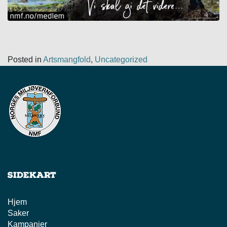
Posted in
Artsmangfold
,
Uncategorized
Sidekart
Hjem
Saker
Kampanjer