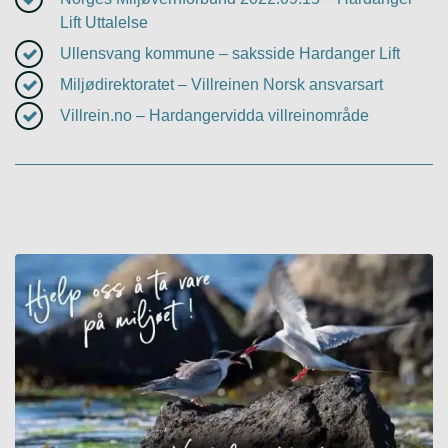
Lift Uttalelse
Ullensvang kommune – saksside Hardanger Lift
Miljødirektoratet – Villreinen Norsk ansvarsart
Villrein.no – Hardangervidda villreinområde