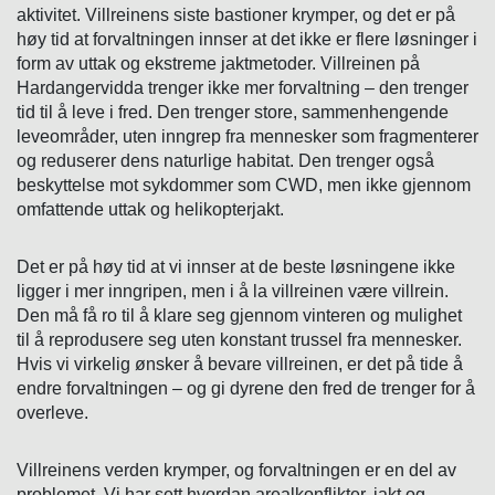
aktivitet. Villreinens siste bastioner krymper, og det er på
høy tid at forvaltningen innser at det ikke er flere løsninger i
form av uttak og ekstreme jaktmetoder. Villreinen på
Hardangervidda trenger ikke mer forvaltning – den trenger
tid til å leve i fred. Den trenger store, sammenhengende
leveområder, uten inngrep fra mennesker som fragmenterer
og reduserer dens naturlige habitat. Den trenger også
beskyttelse mot sykdommer som CWD, men ikke gjennom
omfattende uttak og helikopterjakt.
Det er på høy tid at vi innser at de beste løsningene ikke
ligger i mer inngripen, men i å la villreinen være villrein.
Den må få ro til å klare seg gjennom vinteren og mulighet
til å reprodusere seg uten konstant trussel fra mennesker.
Hvis vi virkelig ønsker å bevare villreinen, er det på tide å
endre forvaltningen – og gi dyrene den fred de trenger for å
overleve.
Villreinens verden krymper, og forvaltningen er en del av
problemet. Vi har sett hvordan arealkonflikter, jakt og