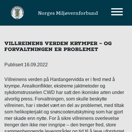
Norges Miljøvernforbund
MAIN NAVIGATION
VILLREINENS VERDEN KRYMPER – OG
FORVALTNINGEN ER PROBLEMET
Publisert 16.09.2022
Villreinens verden på Hardangervidda er i ferd med å
krympe. Arealkonflikter, ekstreme jaktmetoder og
sykdomstrusselen CWD har satt den ikoniske arten under
alvorlig press. Forvaltningen, som skulle beskytte
villreinen, har i stedet vært en del av problemet, med tiltak
som helikopterjakt og snøscooterutskytning som har gjort
mer skade enn nytte. For å sikre villreinens overlevelse
trenger den ikke mer inngripe – den trenger fred, store
sammenhengende leveområder og tid til å leve uforstyrret.