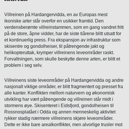
Villreinen på Hardangervidda, en av Europas mest
ikoniske arter står overfor en usikker framtid. Den
verdensberømte villreinstammen, som en gang vandret fritt
på de store, åpne vidder, har de siste tiårene blitt utsatt for
et kontinuerlig press. Fra ekspansjon av infrastruktur som
skisentre og gondolheiser, til påtrengende jakt og
helikopteruttak, krymper villreinens leveområder raskt.
Forvaltningen, som skulle beskytte denne arten, er blitt et
problem i seg selv.
Villreinens siste leveområder på Hardangervidda og andre
nasjonalt viktige områder, er blitt fragmentert og presset fra
alle kanter. Konflikten mellom naturvern og økonomisk
utvikling har vært påtrengende og villreinen står midt i
stormens øye. Skisenteret i Eidsfjord, gondolheisen til
Rossnosplatået i Odda og annen menneskelig aktivitet
rykker stadig nærmere villreinens skjøre leveområder.
Dette er ikke bare arealkonflikter, men alvorlige trusler mot