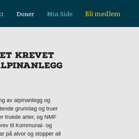
Bli medlem
kt
Doner
Min Side
DET KREVET
ALPINANLEGG
ing av alpinanlegg og
ktende grunnlag og truer
ver truede arter, og NMF
brev til Kommunal- og
ar på alvor og stopper all