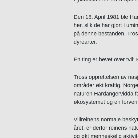
Den 18. April 1981 ble Har
her, slik de har gjort i um
på denne bestanden. Tross 
dyrearter.
En ting er hevet over tvil
Tross opprettelsen av na
områder økt kraftig. Norge
naturen Hardangervidda fa
økosystemet og en forverri
Villreinens normale beskyt
året, er derfor reinens nat
og økt menneskelig aktivite