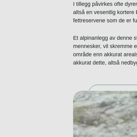
I tillegg påvirkes ofte dy
altså en vesentlig kortere 
fettreservene som de er f
Et alpinanlegg av denne st
mennesker, vil skremme en 
område enn akkurat arealst
akkurat dette, altså nedb