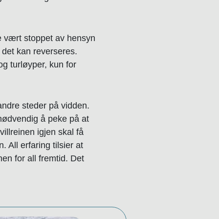
le vært stoppet av hensyn
t det kan reverseres.
g turløyper, kun for
 andre steder på vidden.
 nødvendig å peke på at
llreinen igjen skal få
All erfaring tilsier at
n for all fremtid. Det