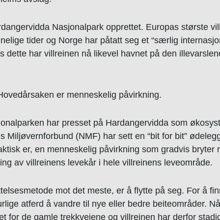
dangervidda Nasjonalpark opprettet. Europas største vill
innelige tider og Norge har påtatt seg et “særlig internasjo
dette har villreinen nå likevel havnet på den illevarslen
: Hovedårsaken er menneskelig påvirkning.
sjonalparken har presset på Hardangervidda som økosys
s Miljøvernforbund (NMF) har sett en “bit for bit” ødeleg
ktisk er, en menneskelig påvirkning som gradvis bryter 
ng av villreinens levekår i hele villreinens leveområde.
telsesmetode mot det meste, er å flytte på seg. For å fi
urlige atferd å vandre til nye eller bedre beiteområder. Nå
t for de gamle trekkveiene og villreinen har derfor stadig