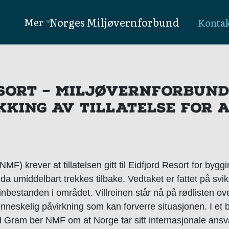
Norges Miljøvernforbund
Mer
Konta
ESORT – MILJØVERNFORBUN
KKING AV TILLATELSE FOR 
F) krever at tillatelsen gitt til Eidfjord Resort for bygg
a umiddelbart trekkes tilbake. Vedtaket er fattet på svi
einbestanden i området. Villreinen står nå på rødlisten o
nneskelig påvirkning som kan forverre situasjonen. I et 
ild Gram ber NMF om at Norge tar sitt internasjonale ansv