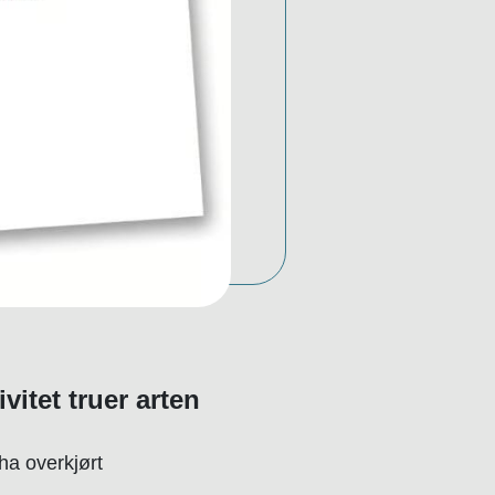
itet truer arten
ha overkjørt