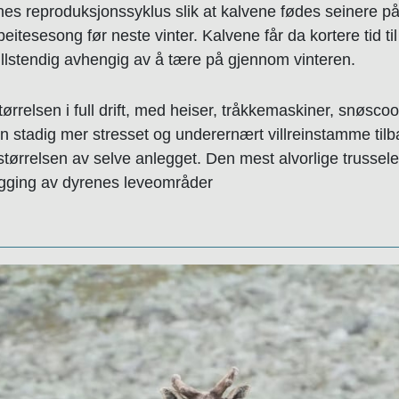
renes reproduksjonssyklus slik at kalvene fødes seinere på
beitesesong før neste vinter. Kalvene får da kortere tid t
ullstendig avhengig av å tære på gjennom vinteren.
ørrelsen i full drift, med heiser, tråkkemaskiner, snøsco
stadig mer stresset og underernært villreinstamme tilbak
ørrelsen av selve anlegget. Den mest alvorlige trusselen f
ygging av dyrenes leveområder