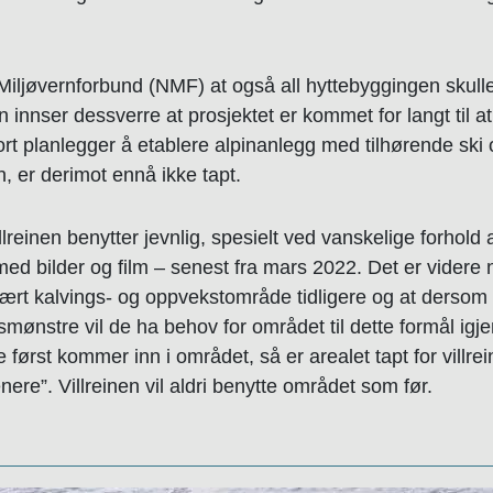
 Miljøvernforbund (NMF) at også all hyttebyggingen skul
en innser dessverre at prosjektet er kommet for langt til a
t planlegger å etablere alpinanlegg med tilhørende ski o
, er derimot ennå ikke tapt.
lreinen benytter jevnlig, spesielt ved vanskelige forhold
med bilder og film – senest fra mars 2022. Det er videre
ært kalvings- og oppvekstområde tidligere og at dersom vi
ønstre vil de ha behov for området til dette formål igjen. 
rst kommer inn i området, så er arealet tapt for villreine
nere”. Villreinen vil aldri benytte området som før.