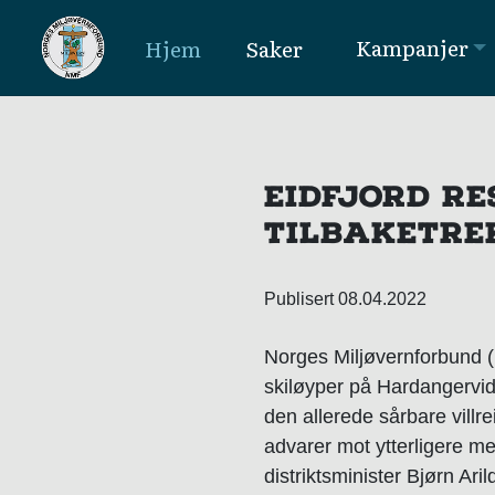
Kampanjer
Hjem
Saker
MAIN NAVIGATION
EIDFJORD R
TILBAKETRE
Publisert 08.04.2022
Norges Miljøvernforbund (NM
skiløyper på Hardangervidd
den allerede sårbare villr
advarer mot ytterligere me
distriktsminister Bjørn Ar