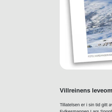
Villreinens leveom
Tillatelsen er i sin tid g
Fylkesmannen Lars Sponh