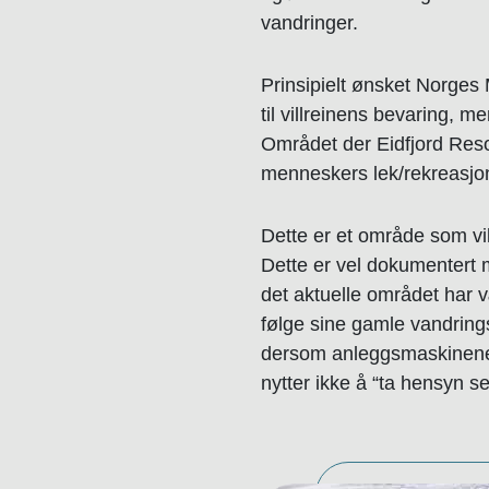
vandringer.
Prinsipielt ønsket Norges
til villreinens bevaring, m
Området der Eidfjord Resor
menneskers lek/rekreasjon
Dette er et område som vil
Dette er vel dokumentert 
det aktuelle området har v
følge sine gamle vandringsm
dersom anleggsmaskinene fø
nytter ikke å “ta hensyn se