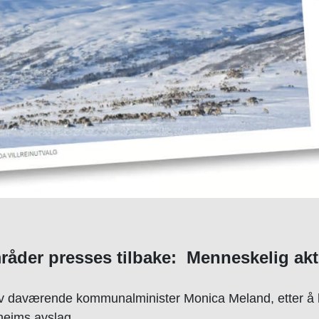
råder presses tilbake: Menneskelig aktiv
itt av daværende kommunalminister Monica Meland, etter å 
eims avslag.