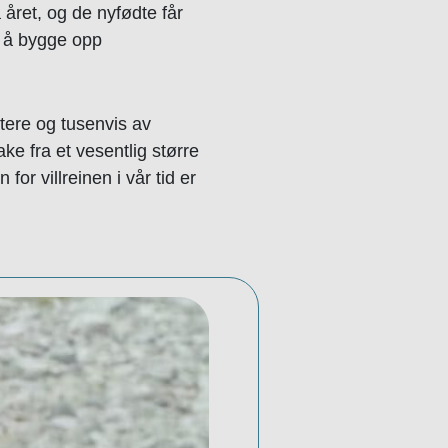
 året, og de nyfødte får
il å bygge opp
otere og tusenvis av
e fra et vesentlig større
or villreinen i vår tid er