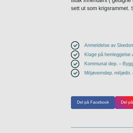
tiltak innendørs ( gedigne
sett ut som krigsrammet.
Anmeldelse av Skeds
Klage på henleggelse 
Kommunal dep. – Bygg
Miljøverndep. miljødir
Del på Facebook
Del på