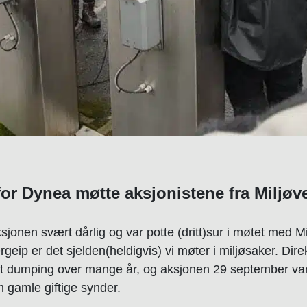
for Dynea møtte aksjonistene fra Miljø
ksjonen svært dårlig og var potte (dritt)sur i møtet med 
geip er det sjelden(heldigvis) vi møter i miljøsaker. Dir
ått dumping over mange år, og aksjonen 29 september va
 gamle giftige synder.