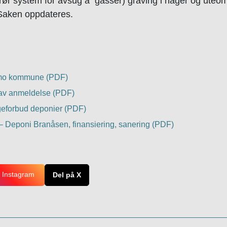
 rør system for avsug å gasser) graving i hager og uteo
 Saken oppdateres.
mo kommune (PDF)
av anmeldelse (PDF)
eforbud deponier (PDF)
. – Deponi Branåsen, finansiering, sanering (PDF)
 Instagram
Del på X