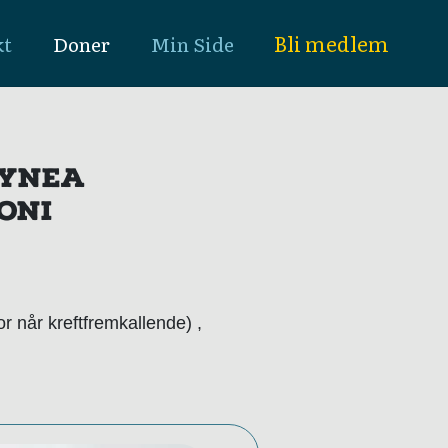
Bli medlem
kt
Doner
Min Side
DYNEA
ONI
r når kreftfremkallende) ,