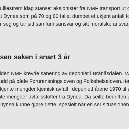
illestrøm idag stanset aksjonister fra NMF transport ut og
t Dynea som på 70 og 80 tallet dumpet et ukjent antall to
 seg og tar sitt samfunnsansvar og sitt moralske ansvar
en saken i snart 3 år
 siden NMF krevde sanering av deponiet i Brånåsdalen
. 
dd på både Forurensningsloven og Folkehelseloven.H
kjente mengder kjemisk avfall i deponietI årene 1970 til 
te mengder avfallsstoffer fra Dynea.
Da seilte bedrifte
t Dynea kunne gjøre dette, spesielt når en ser situasjon