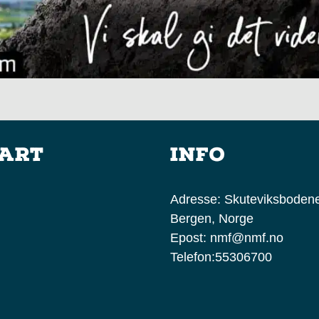
kart
Info
Adresse:
Skuteviksbodene
Bergen, Norge
Epost:
nmf@nmf.no
Telefon:
55306700