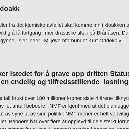
kloakk
ler fra det kjemiske avfallet skal komme inn i kloakken og
 viktig å få fortgang i mer drastiske tiltak på Brånåsen. D
egynne
, sier leder i Miljøvernforbundet Kurt Oddekalv.
 istedet for å grave opp dritten Statu
gen endelig og tilfredsstillende løsning
all brukt over 180 millioner kroner siste 4 årene tilknytt
 av et antall beboere.
NMF er kjent med at det planlegge
 ut av syne ut av sinn politikk NMF mener er helt vanvitti
niet. Beboere har over flere år opplevd til dels sterkt fo