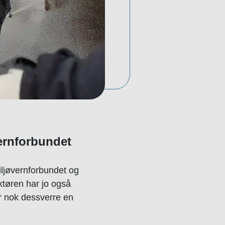
vernforbundet
Miljøvernforbundet og
ektøren har jo også
r nok dessverre en