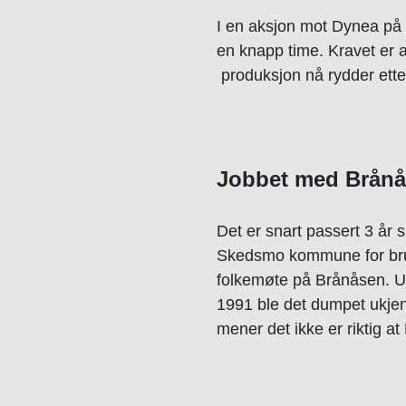
I en aksjon mot Dynea på L
en knapp time. Kravet er a
produksjon nå rydder etter
Jobbet med Brånås
Det er snart passert 3 år
Skedsmo kommune for bru
folkemøte på Brånåsen.
U
1991 ble det dumpet ukjen
mener det ikke er riktig a