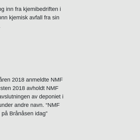
 inn fra kjemibedriften i
nn kjemisk avfall fra sin
.
Våren 2018 anmeldte NMF
østen 2018 avholdt NMF
avslutningen av deponiet i
n under andre navn. “NMF
en på Brånåsen idag”