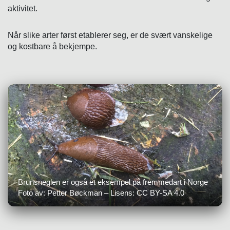
aktivitet.
Når slike arter først etablerer seg, er de svært vanskelige
og kostbare å bekjempe.
Brunsneglen er også et eksempel på fremmedart i Norge
Foto av: Petter Bøckman – Lisens: CC BY-SA 4.0