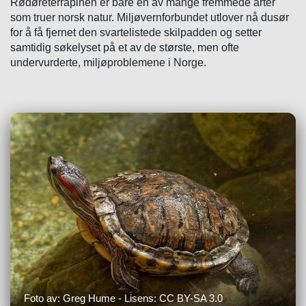
Rødøreterrapinen er bare én av mange fremmede arter
som truer norsk natur. Miljøvernforbundet utlover nå dusør
for å få fjernet den svartelistede skilpadden og setter
samtidig søkelyset på et av de største, men ofte
undervurderte, miljøproblemene i Norge.
Foto av: Greg Hume - Lisens: CC BY-SA 3.0