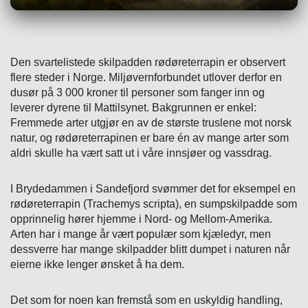
Den svartelistede skilpadden rødøreterrapin er observert
flere steder i Norge. Miljøvernforbundet utlover derfor en
dusør på 3 000 kroner til personer som fanger inn og
leverer dyrene til Mattilsynet. Bakgrunnen er enkel:
Fremmede arter utgjør en av de største truslene mot norsk
natur, og rødøreterrapinen er bare én av mange arter som
aldri skulle ha vært satt ut i våre innsjøer og vassdrag.
I Brydedammen i Sandefjord svømmer det for eksempel en
rødøreterrapin (Trachemys scripta), en sumpskilpadde som
opprinnelig hører hjemme i Nord- og Mellom-Amerika.
Arten har i mange år vært populær som kjæledyr, men
dessverre har mange skilpadder blitt dumpet i naturen når
eierne ikke lenger ønsket å ha dem.
Det som for noen kan fremstå som en uskyldig handling,