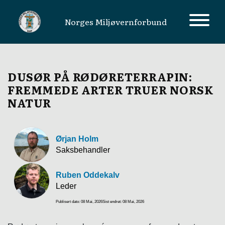
Norges Miljøvernforbund
MAIN NAVIGATION
DUSØR PÅ RØDØRETERRAPIN:
FREMMEDE ARTER TRUER NORSK
NATUR
Ørjan Holm
Saksbehandler
Ruben Oddekalv
Leder
Publisert dato: 08 Mai, 2026
Sist endret: 08 Mai, 2026