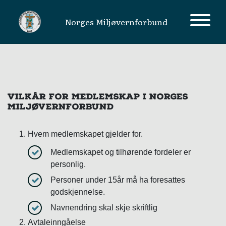
Norges Miljøvernforbund
tiktok-developers-site-
MAIN NAVIGATION
verification=OJZBePWoJ6ls1TZVWl13bMRu3djuiamC
VILKÅR FOR MEDLEMSKAP I NORGES
MILJØVERNFORBUND
Hvem medlemskapet gjelder for.
Medlemskapet og tilhørende fordeler er
personlig.
Personer under 15år må ha foresattes
godskjennelse.
Navnendring skal skje skriftlig
Avtaleinngåelse