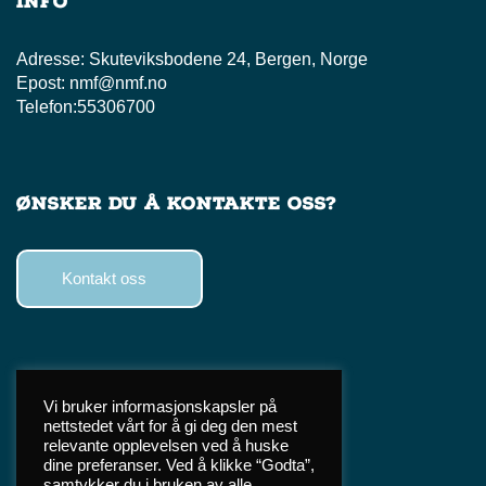
Info
Adresse:
Skuteviksbodene 24, Bergen, Norge
Epost:
nmf@nmf.no
Telefon:
55306700
Ønsker du å kontakte oss?
Kontakt oss
Følg oss
Vi bruker informasjonskapsler på
nettstedet vårt for å gi deg den mest
Facebook
relevante opplevelsen ved å huske
Instagram
dine preferanser. Ved å klikke “Godta”,
samtykker du i bruken av alle